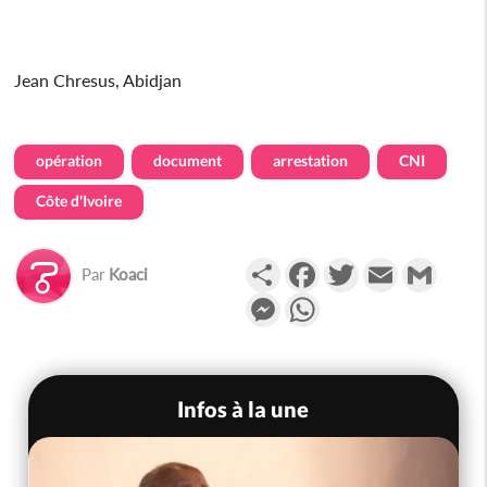
Jean Chresus, Abidjan
opération
document
arrestation
CNI
Côte d'Ivoire
Partager
Facebook
Twitter
Email
Gmail
Par
Koaci
Messenger
WhatsApp
Infos à la une