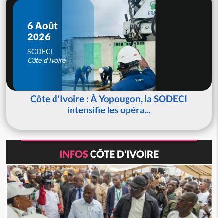
6 Août
2026
SODECI
Côte d'Ivoire
Côte d'Ivoire : À Yopougon, la SODECI
intensifie les opéra...
INFOS
CÔTE D'IVOIRE