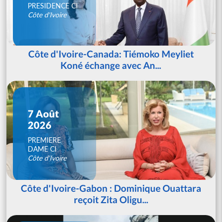
PRESIDENCE CI
Côte d'Ivoire
Côte d'Ivoire-Canada: Tiémoko Meyliet
Koné échange avec An...
7 Août
2026
PREMIERE
DAME CI
Côte d'Ivoire
Côte d'Ivoire-Gabon : Dominique Ouattara
reçoit Zita Oligu...