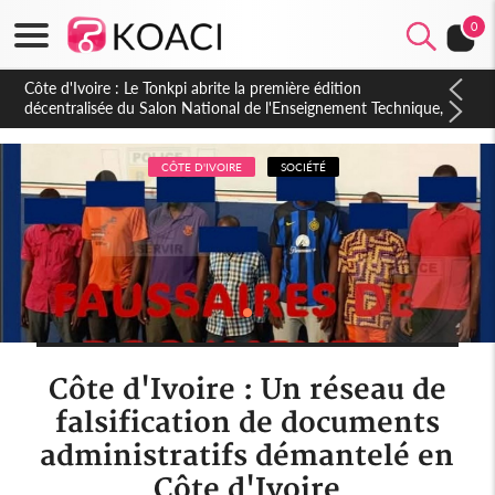
0
Côte d'Ivoire : PPA-CI, Gbagbo délègue une partie de ses
prérogatives de président à 05 cadres, vers sa retraite
politique ?
CÔTE D'IVOIRE
SOCIÉTÉ
Côte d'Ivoire : Un réseau de
falsification de documents
administratifs démantelé en
Côte d'Ivoire