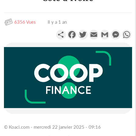
6356 Vues
Il y a 1 an
Partager
Facebook
Twitter
Email
Gmail
Messen
W
© Koaci.com - mercredi 22 janvier 2025 - 09:16