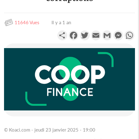
11646 Vues
Il y a 1 an
Partager
Facebook
Twitter
Email
Gmail
Messen
W
© Koaci.com - jeudi 23 janvier 2025 - 19:00