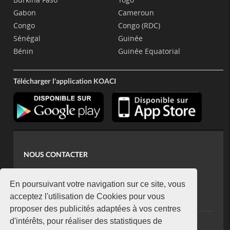
Gabon
Cameroun
Congo
Congo (RDC)
Sénégal
Guinée
Bénin
Guinée Equatorial
Télécharger l'application KOACI
NOUS CONTACTER
contact@koaci.com
koaci@yahoo.fr
En poursuivant votre navigation sur ce site, vous
+225 07 08 85 52 93
acceptez l'utilisation de Cookies pour vous
proposer des publicités adaptées à vos centres
d'intérêts, pour réaliser des statistiques de
NEWSLETTER