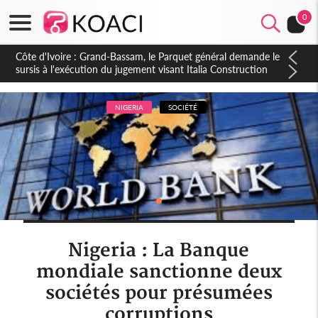
0
Côte d'Ivoire : Indépendance à Dakpadou, la sous-préfète
Hôma Viviane Manissan appelle à une appropriation locale du
PND 2026-2030
NIGERIA
SOCIÉTÉ
Nigeria : La Banque
mondiale sanctionne deux
sociétés pour présumées
corruptions