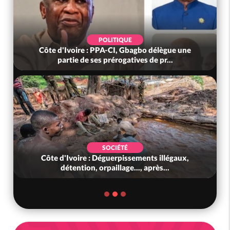
POLITIQUE
Côte d'Ivoire : PPA-CI, Gbagbo délègue une
M
partie de ses prérogatives de pr...
SOCIÉTÉ
Côte d'Ivoire : Déguerpissements illégaux,
détention, orpaillage..., après...