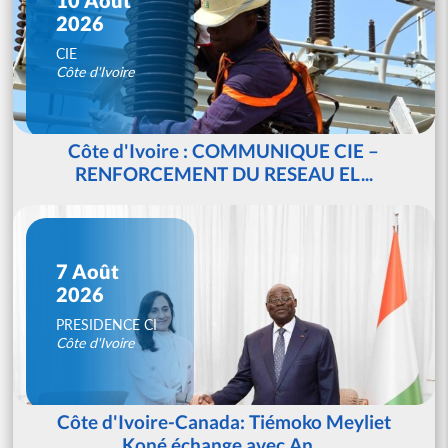
2026
CIE
Côte d'Ivoire
Côte d'Ivoire : COMMUNIQUE CIE –
RENFORCEMENT DU RESEAU EL...
7 Août
2026
PRESIDENCE CI
Côte d'Ivoire
Côte d'Ivoire-Canada: Tiémoko Meyliet
Koné échange avec An...