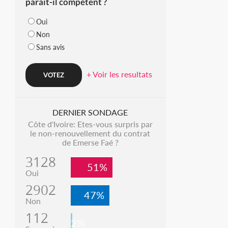
parait-il compétent ?
Oui
Non
Sans avis
+ Voir les resultats
DERNIER SONDAGE
Côte d'Ivoire: Etes-vous surpris par
le non-renouvellement du contrat
de Emerse Faé ?
3128
51%
Oui
2902
47%
Non
112
2%