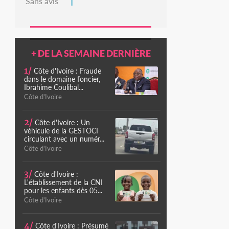
Sans avis
+ DE LA SEMAINE DERNIÈRE
1/
Côte d'Ivoire : Fraude
dans le domaine foncier,
Ibrahime Coulibal...
Côte d'Ivoire
2/
Côte d'Ivoire : Un
véhicule de la GESTOCI
circulant avec un numér...
Côte d'Ivoire
3/
Côte d'Ivoire :
L'établissement de la CNI
pour les enfants dès 05...
Côte d'Ivoire
4/
Côte d'Ivoire : Présumé