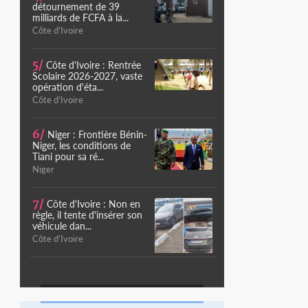
détournement de 39
milliards de FCFA à la...
Côte d'Ivoire
5/
Côte d'Ivoire : Rentrée
Scolaire 2026-2027, vaste
opération d'éta...
Côte d'Ivoire
6/
Niger : Frontière Bénin-
Niger, les conditions de
Tiani pour sa ré...
Niger
7/
Côte d'Ivoire : Non en
règle, il tente d'insérer son
véhicule dan...
Côte d'Ivoire