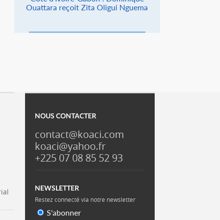
Ouattara reçoit Zita Oligui Nguema
NOUS CONTACTER
contact@koaci.com
koaci@yahoo.fr
+225 07 08 85 52 93
NEWSLETTER
ial
Restez connecté via notre newsletter
S'abonner