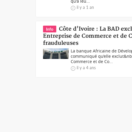
qu'à leu...
il y a 1 an
Côte d'Ivoire : La BAD excl
Info
Entreprise de Commerce et de C
frauduleuses
La banque Africaine de Dévelo
communiqué qu’elle exclut&nbsp
Commerce et de Co...
il y a 4 ans