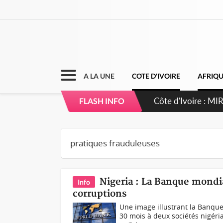
A LA UNE
COTE D'IVOIRE
AFRIQ
Côte d'Ivoire : MI
FLASH INFO
de gouvernance et 
Nigeria : La Banque mondi
Info
corruptions
Une image illustrant la Banqu
30 mois à deux sociétés nigéria