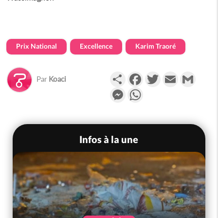
Prix National
Excellence
Karim Traoré
Partager
Facebook
Twitter
Email
Gmail
Par
Koaci
Messenger
WhatsApp
Infos à la une