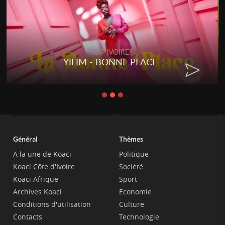
RAP IVOIRE
ACE
RENARD BARAKISSA - DO
CHAT
Général
Thèmes
A la une de Koaci
Politique
Koaci Côte d'Ivoire
Société
Koaci Afrique
Sport
Archives Koaci
Economie
Conditions d'utilisation
Culture
Contacts
Technologie