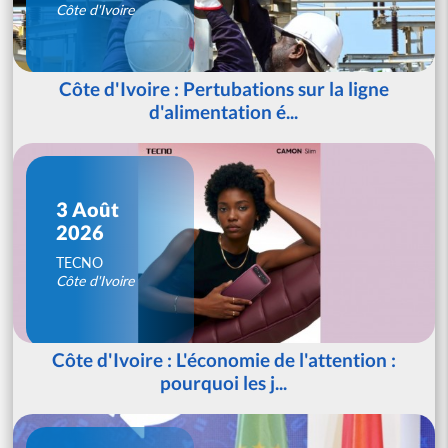
Côte d'Ivoire
Côte d'Ivoire : Pertubations sur la ligne
d'alimentation é...
3 Août
2026
TECNO
Côte d'Ivoire
Côte d'Ivoire : L'économie de l'attention :
pourquoi les j...