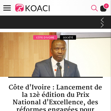
0
Côte d'Ivoire : CHU de Treichville, après la fronde, les agents
contractuels obtiennent un accord avec la direction sur les
arriérés du SMIG 2023
CÔTE D'IVOIRE
SOCIÉTÉ
Côte d'Ivoire : Lancement de
la 12è édition du Prix
National d'Excellence, des
réformes engagées pour