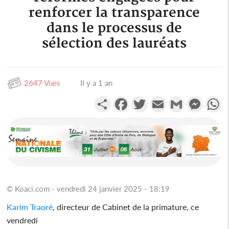
renforcer la transparence
dans le processus de
sélection des lauréats
2647 Vues
Il y a 1 an
Partager
Facebook
Twitter
Email
Gmail
Messen
W
© Koaci.com - vendredi 24 janvier 2025 - 18:19
Karim Traoré
, directeur de Cabinet de la primature, ce
vendredi