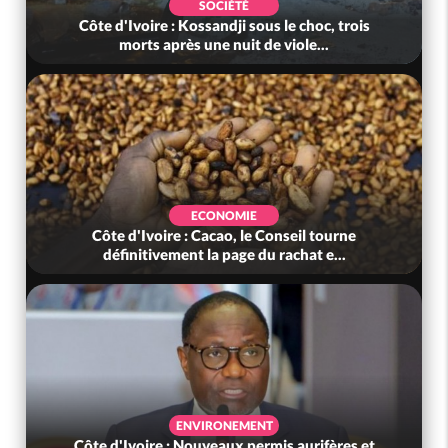
SOCIÉTÉ
oire : Kossandji sous le choc, trois
Côte d'Ivoire : J
rts après une nuit de viole...
au-delà de
ECONOMIE
E
'Ivoire : Cacao, le Conseil tourne
Côte d'Ivoire: C
itivement la page du rachat e...
ivoirienne r
ENVIRONEMENT
oire : Nouveaux permis aurifères et
Côte d'Ivoire :