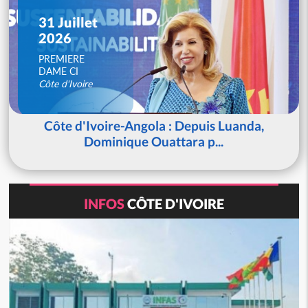
31 Juillet
2026
PREMIERE
DAME CI
Côte d'Ivoire
Côte d'Ivoire-Angola : Depuis Luanda,
Dominique Ouattara p...
INFOS
CÔTE D'IVOIRE