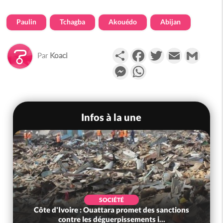
Paulin
Tchagba
Akouédo
Abijan
Partager
Facebook
Twitter
Email
Gmail
Par
Koaci
Messenger
WhatsApp
Infos à la une
SOCIÉTÉ
Côte d'Ivoire : Ouattara promet des sanctions
contre les déguerpissements i...