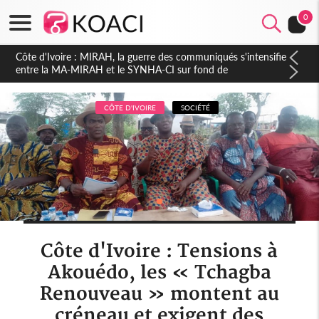
0
Côte d'Ivoire : Indépendance 2026, Thiam plaide pour un
environnement démocratique plus apaisé
CÔTE D'IVOIRE
SOCIÉTÉ
Côte d'Ivoire : Tensions à
Akouédo, les « Tchagba
Renouveau » montent au
créneau et exigent des