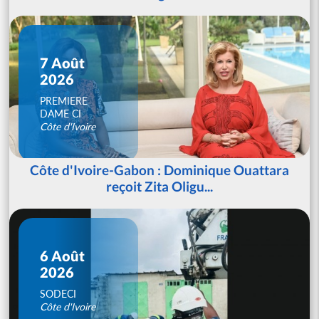
7 Août
2026
PREMIERE
DAME CI
Côte d'Ivoire
Côte d'Ivoire-Gabon : Dominique Ouattara
reçoit Zita Oligu...
6 Août
2026
SODECI
Côte d'Ivoire