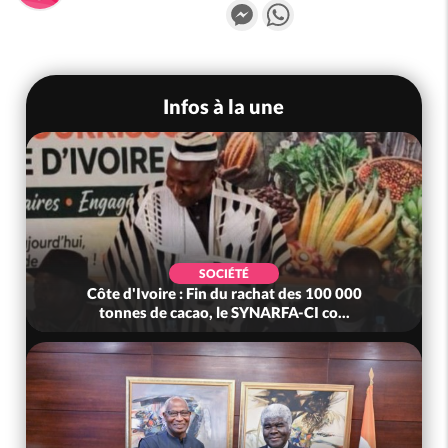
Messenger
WhatsApp
Infos à la une
SOCIÉTÉ
e d'Ivoire : Fin du rachat des 100 000
Côte d'Ivoire 
onnes de cacao, le SYNARFA-CI co...
mutue