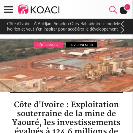
0
Côte d'Ivoire : À Abidjan, Amadou Oury Bah admire le modèle
ivoirien et veut s'en inspirer pour accélérer le développement
de la Guinée
CÔTE D'IVOIRE
ENVIRONEMENT
Côte d'Ivoire : Exploitation
souterraine de la mine de
Yaouré, les investissements
évalués à 124,6 millions de