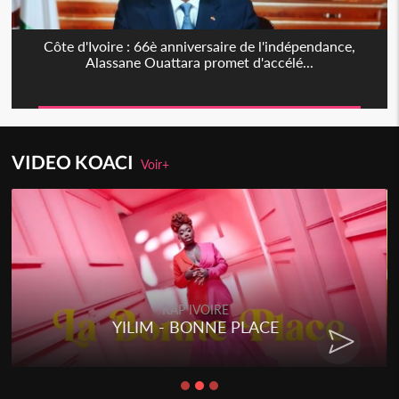
Côte d'Ivoire : 66è anniversaire de l'indépendance,
Alassane Ouattara promet d'accélé...
VIDEO KOACI
Voir+
RAP IVOIRE
PLACE
RENARD BARAKISSA - 
CHAT