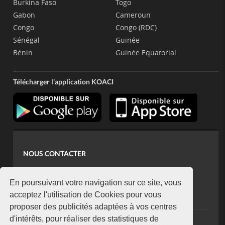
Burkina Faso
Togo
Gabon
Cameroun
Congo
Congo (RDC)
Sénégal
Guinée
Bénin
Guinée Equatorial
Télécharger l'application KOACI
NOUS CONTACTER
contact@koaci.com
koaci@yahoo.fr
En poursuivant votre navigation sur ce site, vous
+225 07 08 85 52 93
acceptez l'utilisation de Cookies pour vous
proposer des publicités adaptées à vos centres
d'intérêts, pour réaliser des statistiques de