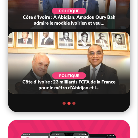
POLITIQUE
d'Ivoire : À Abidjan, Amadou Oury Bah
Côte d'Ivoire 
admire le modèle ivoirien et veu...
(Mé) 
POLITIQUE
d'Ivoire : 23 milliards FCFA de la France
Côte d'Ivoire
pour le métro d'Abidjan et l...
nous »,