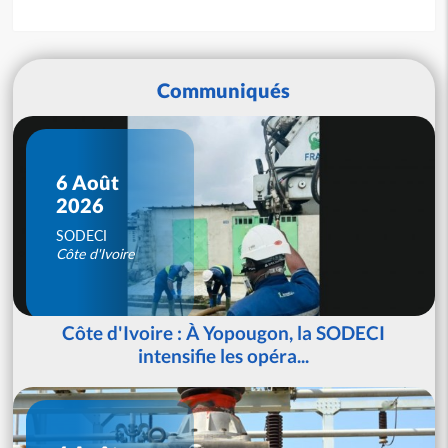
Communiqués
6 Août
2026
SODECI
Côte d'Ivoire
Côte d'Ivoire : À Yopougon, la SODECI
intensifie les opéra...