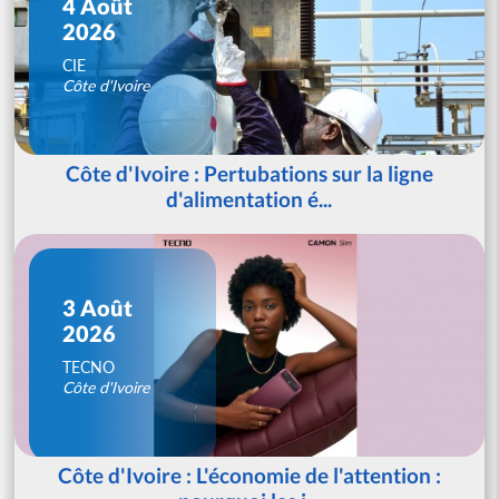
4 Août
2026
CIE
Côte d'Ivoire
Côte d'Ivoire : Pertubations sur la ligne
d'alimentation é...
3 Août
2026
TECNO
Côte d'Ivoire
Côte d'Ivoire : L'économie de l'attention :