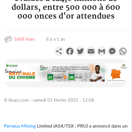
dollars, entre 500 000 à 600
000 onces d'or attendues
5608 Vues
Il y a 1 an
Partager
Facebook
Twitter
Email
Gmail
Messen
W
© Koaci.com - samedi 01 février 2025 - 12:08
Perseus Mining
Limited (ASX/TSX : PRU) a annoncé dans un