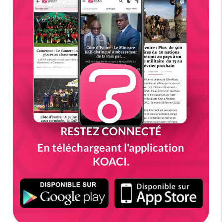
RESTEZ CONNECTÉ
En téléchargeant l'application
KOACI.