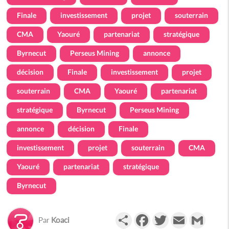
Finale
investissement
projet
souterrain
CMA
Yaouré
partenariat
stratégique
Byrnecut
Perseus Mining
annonce
décision
Finale
investissement
projet
souterrain
CMA
Yaouré
partenariat
stratégique
Byrnecut
Perseus Mining
annonce
décision
Finale
investissement
projet
souterrain
CMA
Yaouré
partenariat
stratégique
Byrnecut
Partager
Facebook
Twitter
Email
Gmail
Par
Koaci