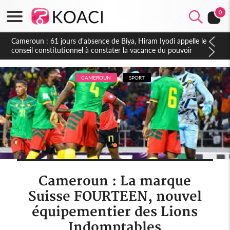
0
Côte d'Ivoire : Fin de la pagaille au PDCI-RDA, Lessiehi bannit
les mouvements sauvages
CAMEROUN
SPORT
Cameroun : La marque
Suisse FOURTEEN, nouvel
équipementier des Lions
Indomptables