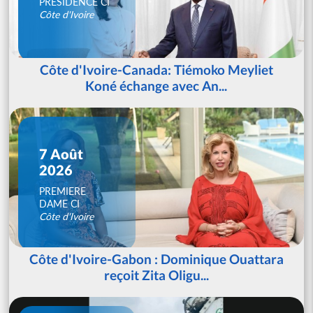
PRESIDENCE CI
Côte d'Ivoire
Côte d'Ivoire-Canada: Tiémoko Meyliet
Koné échange avec An...
7 Août
2026
PREMIERE
DAME CI
Côte d'Ivoire
Côte d'Ivoire-Gabon : Dominique Ouattara
reçoit Zita Oligu...