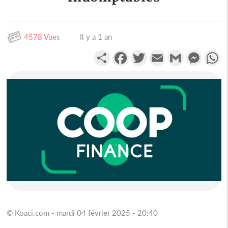
4578 Vues
Il y a 1 an
Partager
Facebook
Twitter
Email
Gmail
Messen
W
© Koaci.com - mardi 04 février 2025 - 20:40