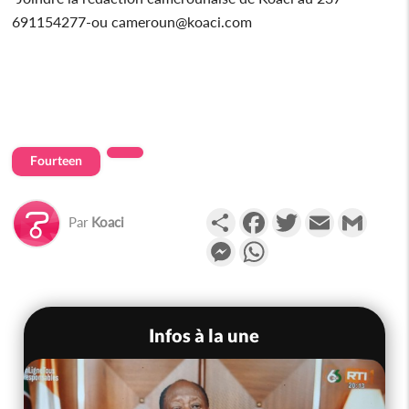
691154277-ou cameroun@koaci.com
Fourteen
Partager
Facebook
Twitter
Email
Gmail
Par
Koaci
Messenger
WhatsApp
Infos à la une