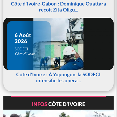
Côte d'Ivoire-Gabon : Dominique Ouattara
reçoit Zita Oligu...
6 Août
2026
SODECI
Côte d'Ivoire
Côte d'Ivoire : À Yopougon, la SODECI
intensifie les opéra...
INFOS
CÔTE D'IVOIRE