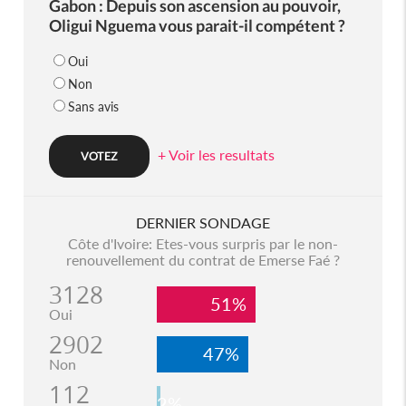
Gabon : Depuis son ascension au pouvoir,
Oligui Nguema vous parait-il compétent ?
Oui
Non
Sans avis
+ Voir les resultats
DERNIER SONDAGE
Côte d'Ivoire: Etes-vous surpris par le non-
renouvellement du contrat de Emerse Faé ?
3128
51%
Oui
2902
47%
Non
112
2%