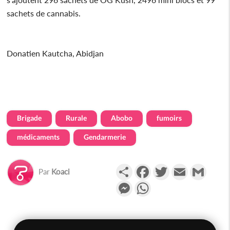
sachets de cannabis.
Donatien Kautcha, Abidjan
Brigade
Rurale
Abobo
fumoirs
médicaments
Gendarmerie
Partager
Facebook
Twitter
Email
Gmail
Par
Koaci
Messenger
WhatsApp