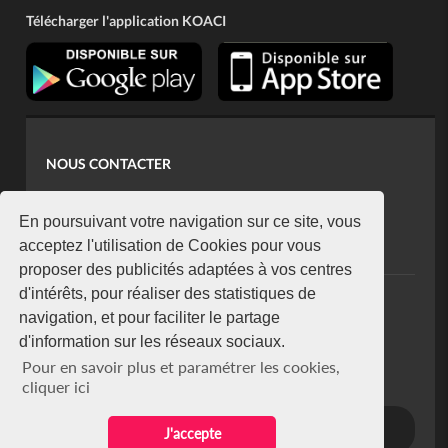
Télécharger l'application KOACI
NOUS CONTACTER
contact@koaci.com
koaci@yahoo.fr
En poursuivant votre navigation sur ce site, vous
+225 07 08 85 52 93
acceptez l'utilisation de Cookies pour vous
proposer des publicités adaptées à vos centres
d'intérêts, pour réaliser des statistiques de
NEWSLETTER
navigation, et pour faciliter le partage
Restez connecté via notre newsletter
d'information sur les réseaux sociaux.
S'abonner
Pour en savoir plus et paramétrer les cookies,
Se désabonner
cliquer ici
J'accepte