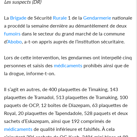
Les suspects (DR)
La
Brigade
de Sécurité
Rurale
1 de la
Gendarmerie
nationale
a procédé la semaine dernière au démantèlement de deux
fumoirs
dans le secteur du grand marché de la commune
d’
Abobo
, a-t-on appris auprès de l’institution sécuritaire.
Lors de cette intervention, les gendarmes ont interpellé cinq
personnes et saisis des
médicaments
prohibés ainsi que de
la drogue, informe-t-on.
Il s’agit en autres, de 400 plaquettes de Timaking, 143
plaquettes de Tramadol, 513 plaquettes de Tramaking, 100
paquets de OCP, 12 boîtes de Diazepam, 63 plaquettes de
Royal, 20 plaquettes de Tapendadole, 528 paquets et deux
sachets d’Eskazepam, ainsi que 192 comprimés de
médicaments
de qualité inférieure et falsifiés. À cela
s’ajoutent 296 sachets de OG Kush, 2496 mini blocs et 99