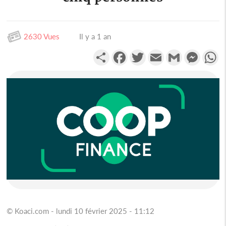
2630 Vues
Il y a 1 an
Partager
Facebook
Twitter
Email
Gmail
Messen
W
© Koaci.com - lundi 10 février 2025 - 11:12