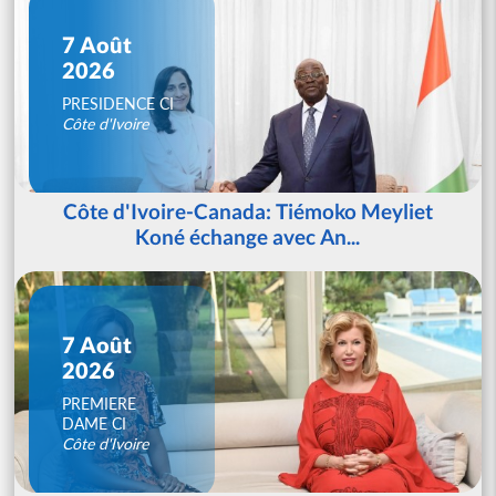
7 Août
2026
PRESIDENCE CI
Côte d'Ivoire
Côte d'Ivoire-Canada: Tiémoko Meyliet
Koné échange avec An...
7 Août
2026
PREMIERE
DAME CI
Côte d'Ivoire