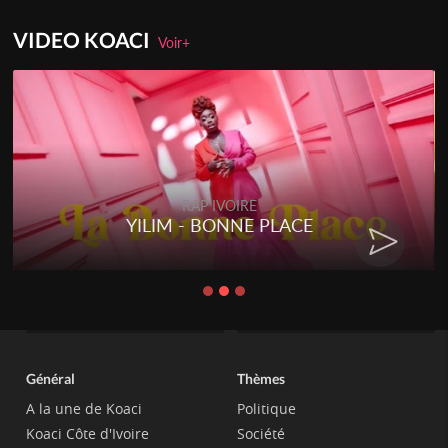
VIDEO KOACI
Voir+
RAP IVOIRE
YILIM - BONNE PLACE
Général
Thèmes
A la une de Koaci
Politique
Koaci Côte d'Ivoire
Société