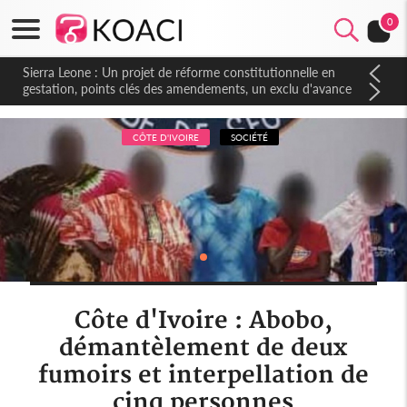
0
Sierra Leone : Un projet de réforme constitutionnelle en
gestation, points clés des amendements, un exclu d'avance
CÔTE D'IVOIRE
SOCIÉTÉ
Côte d'Ivoire : Abobo,
démantèlement de deux
fumoirs et interpellation de
cinq personnes