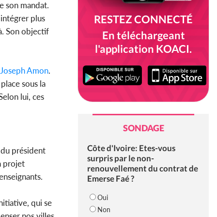
 de son mandat.
RESTEZ CONNECTÉ
intégrer plus
à. Son objectif
En téléchargeant
l'application KOACI.
Joseph Amon
.
place sous la
elon lui, ces
SONDAGE
Côte d'Ivoire: Etes-vous
 du président
surpris par le non-
n projet
renouvellement du contrat de
 enseignants.
Emerse Faé ?
Oui
tiative, qui se
Non
enser nos villes