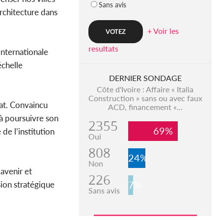
Sans avis
architecture dans
+ Voir les
resultats
Internationale
échelle
DERNIER SONDAGE
Côte d'Ivoire : Affaire « Italia
Construction » sans ou avec faux
at. Convaincu
ACD, financement «...
 à poursuivre son
2355
69%
de l’institution
Oui
808
24%
Non
avenir et
226
7%
sion stratégique
Sans avis