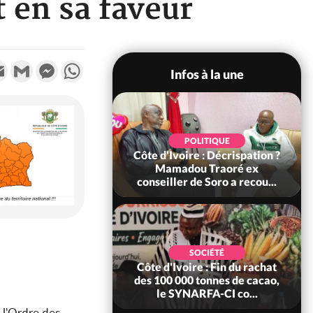
t en sa faveur
k
tter
Email
Gmail
Messenger
WhatsApp
Infos à la une
SOCIÉTÉ
POLITIQUE
voire : Ouattara
Côte d'Ivoire : Décrispation ?
 sanctions contre
Mamadou Traoré ex
erpissements i...
conseiller de Soro a recou...
POLITIQUE
SOCIÉTÉ
re : Fête nationale,
Côte d'Ivoire : Fin du rachat
Ouattara accorde
des 100 000 tonnes de cacao,
âce à 4 661...
le SYNARFA-CI co...
 l'Ordre des