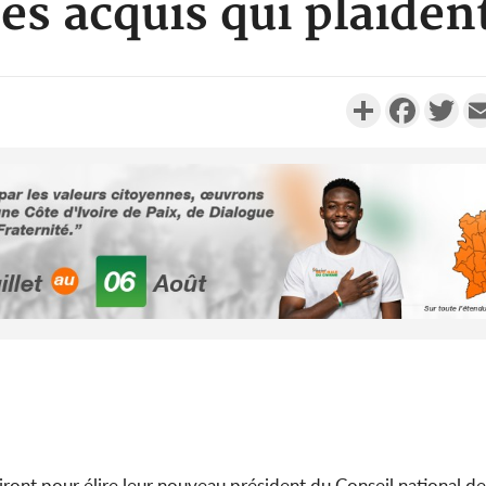
es acquis qui plaiden
Partager
Faceboo
Twi
Côte d'I
promet des
les dégu
Côte d'Ivoi
Alassane 
la gr
niront pour élire leur nouveau président du Conseil national de