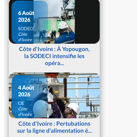
6 Août
2026
SODECI
Côte
d'Ivoire
Côte d'Ivoire : À Yopougon,
la SODECI intensifie les
opéra...
4 Août
2026
CIE
Côte
d'Ivoire
Côte d'Ivoire : Pertubations
sur la ligne d'alimentation é...