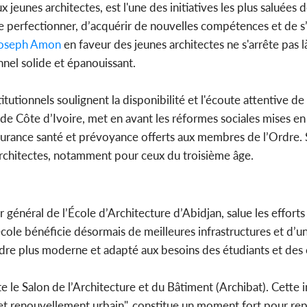
 jeunes architectes, est l'une des initiatives les plus saluées
perfectionner, d’acquérir de nouvelles compétences et de s’
oseph Amon
en faveur des jeunes architectes ne s'arrête pas l
nnel solide et épanouissant.
tutionnels soulignent la disponibilité et l'écoute attentive de
e Côte d’Ivoire, met en avant les réformes sociales mises en 
urance santé et prévoyance offerts aux membres de l’Ordre. S
 architectes, notamment pour ceux du troisième âge.
général de l’École d’Architecture d’Abidjan, salue les efforts
école bénéficie désormais de meilleures infrastructures et d’u
cadre plus moderne et adapté aux besoins des étudiants et des
le Salon de l’Architecture et du Bâtiment (Archibat). Cette ini
 et renouvellement urbain", constitue un moment fort pour rep