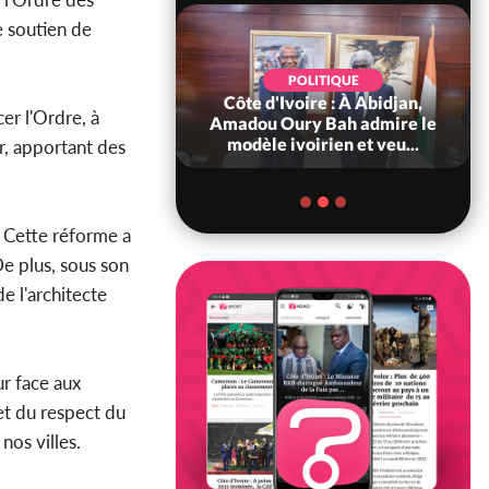
e soutien de
POLITIQUE
d'Ivoire : 66è
POLITIQUE
versaire de
Côte d'Ivoire : À Abidjan,
er l'Ordre, à
ndance, Alassane
Amadou Oury Bah admire le
ara prome...
modèle ivoirien et veu...
ur, apportant des
. Cette réforme a
De plus, sous son
de l'architecte
ur face aux
et du respect du
nos villes.