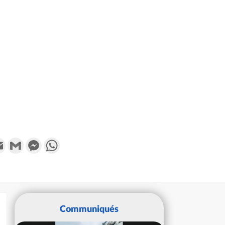
k
tter
Email
Gmail
Messenger
WhatsApp
Communiqués