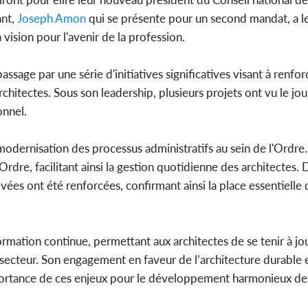
ant,
Joseph Amon
qui se présente pour un second mandat, a l
 vision pour l'avenir de la profession.
Côte 
anni
sage par une série d'initiatives significatives visant à renforc
l'indépe
Ouatt
rchitectes. Sous son leadership, plusieurs projets ont vu le jo
onnel.
modernisation des processus administratifs au sein de l'Ordre
Ordre, facilitant ainsi la gestion quotidienne des architectes. 
ivées ont été renforcées, confirmant ainsi la place essentielle 
ormation continue, permettant aux architectes de se tenir à jo
secteur. Son engagement en faveur de l’architecture durable 
importance de ces enjeux pour le développement harmonieux de 