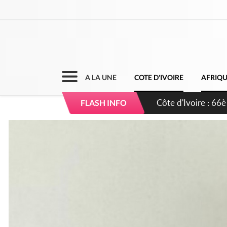
A LA UNE
COTE D'IVOIRE
AFRIQ
Côte d'Ivoire : À A
FLASH INFO
développement de