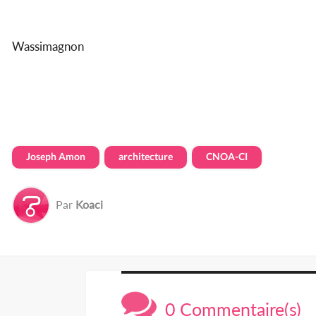
Wassimagnon
Joseph Amon
architecture
CNOA-CI
Par
Koaci
0 Commentaire(s)