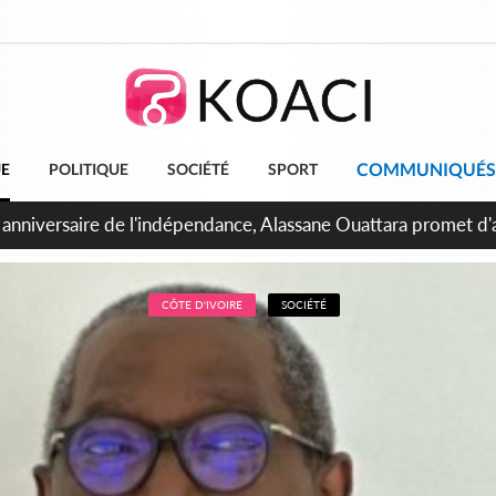
COMMUNIQUÉS
UE
POLITIQUE
SOCIÉTÉ
SPORT
bidjan, Amadou Oury Bah admire le modèle ivoirien et veut s'e
 la Guinée
CÔTE D'IVOIRE
SOCIÉTÉ