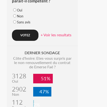
parait-il compétent ?
Oui
Non
Sans avis
+ Voir les resultats
DERNIER SONDAGE
Côte d'Ivoire: Etes-vous surpris par
le non-renouvellement du contrat
de Emerse Faé ?
3128
51%
Oui
2902
47%
Non
112
2%