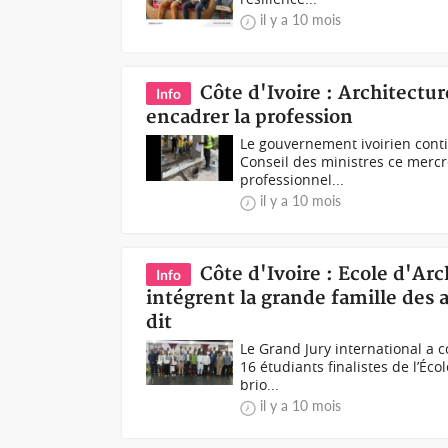
il y a 10 mois
Côte d'Ivoire : Architect
Info
encadrer la profession
Le gouvernement ivoirien conti
Conseil des ministres ce mercr
professionnel...
il y a 10 mois
Côte d'Ivoire : Ecole d'Ar
Info
intégrent la grande famille des 
dit
Le Grand Jury international a 
16 étudiants finalistes de l’Éc
brio...
il y a 10 mois