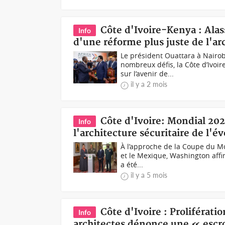
Côte d'Ivoire-Kenya : Alas
Info
d'une réforme plus juste de l'ar
Le président Ouattara à Nairo
nombreux défis, la Côte d’Ivoir
sur l’avenir de...
il y a 2 mois
Côte d'Ivoire: Mondial 202
Info
l'architecture sécuritaire de l'
À l’approche de la Coupe du M
et le Mexique, Washington affin
a été...
il y a 5 mois
Côte d'Ivoire : Proliférati
Info
architectes dénonce une « escro