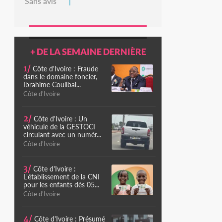
Sans avis
+ DE LA SEMAINE DERNIÈRE
1/
Côte d'Ivoire : Fraude
dans le domaine foncier,
Ibrahime Coulibal...
Côte d'Ivoire
2/
Côte d'Ivoire : Un
véhicule de la GESTOCI
circulant avec un numér...
Côte d'Ivoire
3/
Côte d'Ivoire :
L'établissement de la CNI
pour les enfants dès 05...
Côte d'Ivoire
4/
Côte d'Ivoire : Présumé