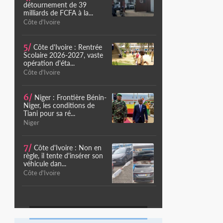
détournement de 39
milliards de FCFA à la...
Côte d'Ivoire
5/
Côte d'Ivoire : Rentrée
Scolaire 2026-2027, vaste
opération d'éta...
Côte d'Ivoire
6/
Niger : Frontière Bénin-
Niger, les conditions de
Tiani pour sa ré...
Niger
7/
Côte d'Ivoire : Non en
règle, il tente d'insérer son
véhicule dan...
Côte d'Ivoire