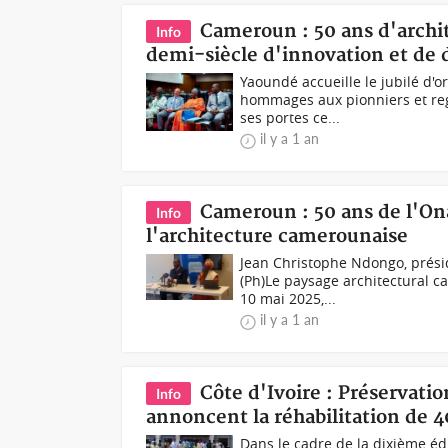
Cameroun : 50 ans d'arch
Info
demi-siècle d'innovation et de 
Yaoundé accueille le jubilé d'
hommages aux pionniers et reg
ses portes ce...
il y a 1 an
Cameroun : 50 ans de l'Ona
Info
l'architecture camerounaise
Jean Christophe Ndongo, prési
(Ph)Le paysage architectural c
10 mai 2025,...
il y a 1 an
Côte d'Ivoire : Préservatio
Info
annoncent la réhabilitation de
Dans le cadre de la dixième éd