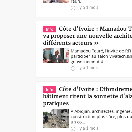
réun...
il y a 1 mois
Côte d'Ivoire : Mamadou T
Info
va proposer une nouvelle archite
différents acteurs »
Mamadou Touré, l’invité de RFI
participer au salon Vivatech,
gouvernement d...
il y a 1 mois
Côte d'Ivoire : Effondrem
Info
bâtiment tirent la sonnette d'al
pratiques
À Abidjan, architectes, ingéni
construction plus sûre, plus du
un co...
il y a 1 mois