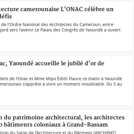
itecture camerounaise L'ONAC célèbre un
défis
or de l'Ordre National des Architectes du Cameroun, entre
ard vers l'avenir.Le Palais des Congrès de Yaoundé a ouvert
c, Yaoundé accueille le jubilé d'or de
dent de l’Onac et Mme Mipo Édith Flaure ce matin à Yaoundé
amerounais s'apprête à vivre un moment inoubliable. Du 5 au
n du patrimoine architectural, les architectes
 40 bâtiments coloniaux à Grand-Bassam
ition du Salon de l’Architecture et du Bâtiment (ARCHIBAT),