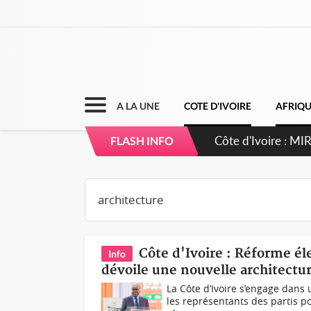
A LA UNE
COTE D'IVOIRE
AFRIQ
Côte d'Ivoire : MI
FLASH INFO
de gouvernance et 
Côte d'Ivoire : Réforme él
Info
dévoile une nouvelle architectur
La Côte d’Ivoire s’engage dans
les représentants des partis po