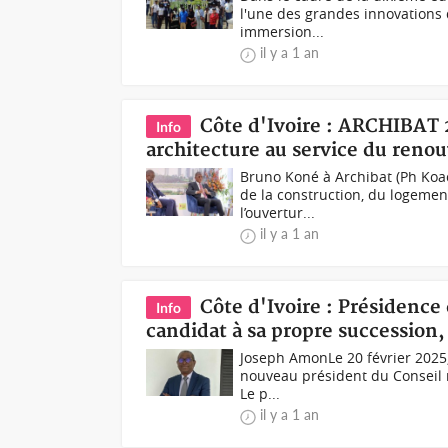
l'une des grandes innovations 
immersion...
il y a 1 an
Côte d'Ivoire : ARCHIBAT 
Info
architecture au service du reno
Bruno Koné à Archibat (Ph Koac
de la construction, du logemen
l’ouvertur...
il y a 1 an
Côte d'Ivoire : Présidence
Info
candidat à sa propre succession,
Joseph AmonLe 20 février 2025, 
nouveau président du Conseil n
Le p...
il y a 1 an