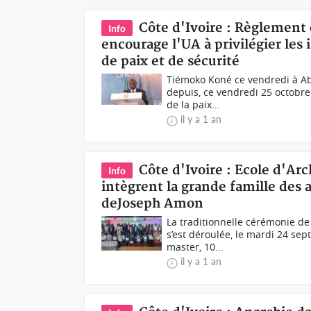
Côte d'Ivoire : Règlement 
Info
encourage l'UA à privilégier les 
de paix et de sécurité
Tiémoko Koné ce vendredi à Abi
depuis, ce vendredi 25 octobre
de la paix...
il y a 1 an
Côte d'Ivoire : Ecole d'Ar
Info
intègrent la grande famille des 
deJoseph Amon
La traditionnelle cérémonie de 
s’est déroulée, le mardi 24 sep
master, 10...
il y a 1 an