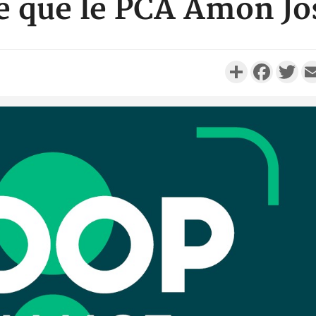
ce que le PCA Amon Jos
Partager
Faceboo
Twi
Côte d'Ivo
réussi du
Adama 
Côte 
anni
l'Indépend
Dé