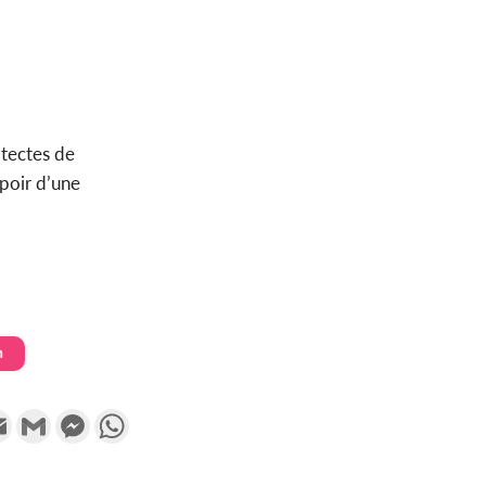
itectes de
spoir d’une
n
k
tter
Email
Gmail
Messenger
WhatsApp