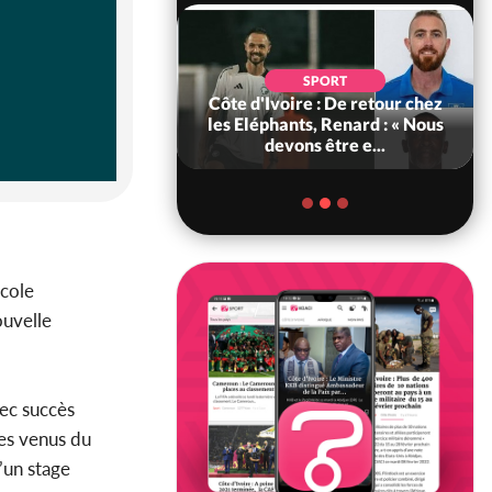
SOCIÉTÉ
SPORT
voire : MIRAH, la
Côte d'Ivoire : De retour chez
des communiqués
les Eléphants, Renard : « Nous
ie entre la MA-M...
devons être e...
École
ouvelle
ec succès
tes venus du
’un stage