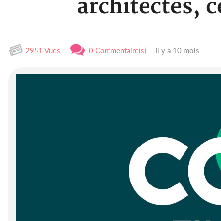
architectes, 
2951 Vues
0 Commentaire(s)
Il y a 10 mois