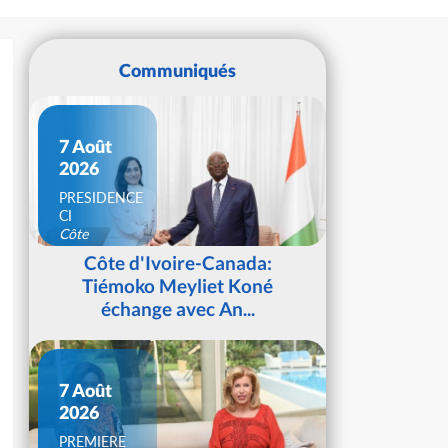
Communiqués
7 Août
2026
PRESIDENCE
CI
Côte
d'Ivoire
Côte d'Ivoire-Canada:
Tiémoko Meyliet Koné
échange avec An...
7 Août
2026
PREMIERE