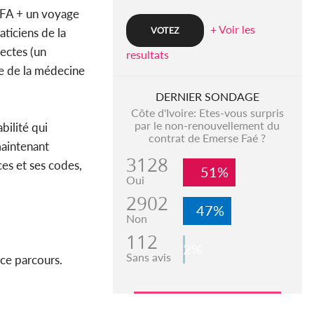
CFA + un voyage
+ Voir les
aticiens de la
tectes (un
resultats
le de la médecine
DERNIER SONDAGE
Côte d'Ivoire: Etes-vous surpris
par le non-renouvellement du
bilité qui
contrat de Emerse Faé ?
maintenant
3128
es et ses codes,
51%
Oui
2902
47%
Non
112
2%
Sans avis
 ce parcours.