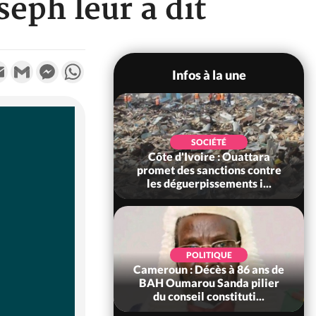
eph leur a dit
k
tter
Email
Gmail
Messenger
WhatsApp
Infos à la une
POLITIQUE
SOCIÉTÉ
ire : Après le pari
Côte d'Ivoire : Ouattara
 66e anniversaire,
promet des sanctions contre
Bictogo : «...
les déguerpissements i...
POLITIQUE
d'Ivoire : 66e
POLITIQUE
versaire de
Cameroun : Décès à 86 ans de
ance, les Forces de
BAH Oumarou Sanda pilier
fense e...
du conseil constituti...