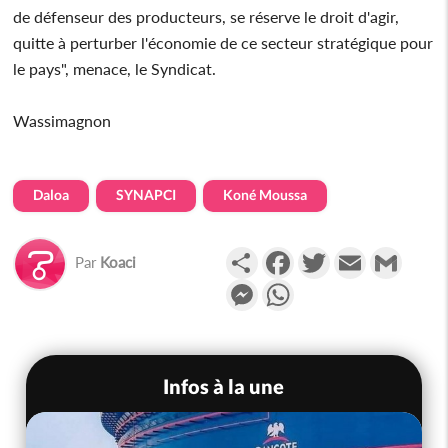
de défenseur des producteurs, se réserve le droit d'agir,
quitte à perturber l'économie de ce secteur stratégique pour
le pays", menace, le Syndicat.
Wassimagnon
Daloa
SYNAPCI
Koné Moussa
Partager
Facebook
Twitter
Email
Gmail
Par
Koaci
Messenger
WhatsApp
Infos à la une