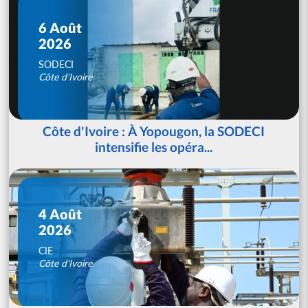
6 Août
2026
SODECI
Côte d'Ivoire
Côte d'Ivoire : À Yopougon, la SODECI
intensifie les opéra...
4 Août
2026
CIE
Côte d'Ivoire