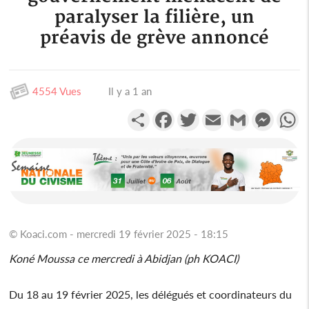
paralyser la filière, un
préavis de grève annoncé
4554 Vues
Il y a 1 an
Partager
Facebook
Twitter
Email
Gmail
Messen
W
© Koaci.com - mercredi 19 février 2025 - 18:15
Koné Moussa ce mercredi à Abidjan (ph KOACI)
Du 18 au 19 février 2025, les délégués et coordinateurs du