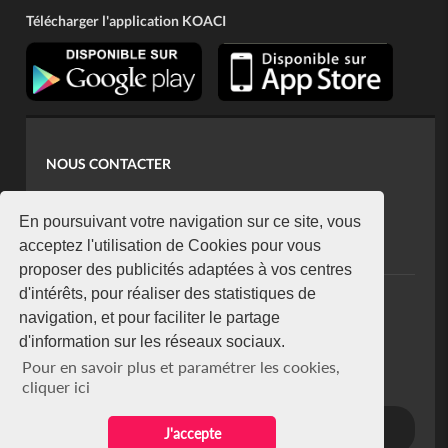
Télécharger l'application KOACI
NOUS CONTACTER
contact@koaci.com
koaci@yahoo.fr
En poursuivant votre navigation sur ce site, vous
+225 07 08 85 52 93
acceptez l'utilisation de Cookies pour vous
proposer des publicités adaptées à vos centres
d'intérêts, pour réaliser des statistiques de
NEWSLETTER
navigation, et pour faciliter le partage
Restez connecté via notre newsletter
d'information sur les réseaux sociaux.
S'abonner
Pour en savoir plus et paramétrer les cookies,
Se désabonner
cliquer ici
J'accepte