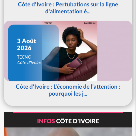
Côte d'Ivoire : Pertubations sur la ligne
d'alimentation é...
3 Août
2026
TECNO
Côte d'Ivoire
Côte d'Ivoire : L'économie de l'attention :
pourquoi les j...
INFOS
CÔTE D'IVOIRE