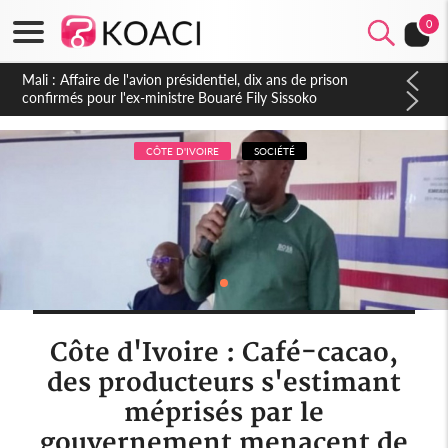
0
Nigeria : Le Togo et le Cameroun principaux acheteurs des
produits de la raffinerie Dangote en juillet
CÔTE D'IVOIRE
SOCIÉTÉ
Côte d'Ivoire : Café-cacao,
des producteurs s'estimant
méprisés par le
gouvernement menacent de