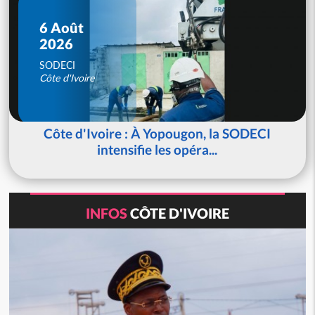
6 Août
2026
SODECI
Côte d'Ivoire
Côte d'Ivoire : À Yopougon, la SODECI
intensifie les opéra...
INFOS
CÔTE D'IVOIRE