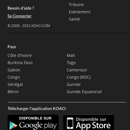
Tribune
Besoin d'aide ?
Evènement
Se Connecter
Santé
© 2008 - 2022 KOACI.COM
Pays
Côte d'Ivoire
Mali
Burkina Faso
Togo
Gabon
Cameroun
Congo
Congo (RDC)
Sénégal
Guinée
Bénin
Guinée Equatorial
Télécharger l'application KOACI