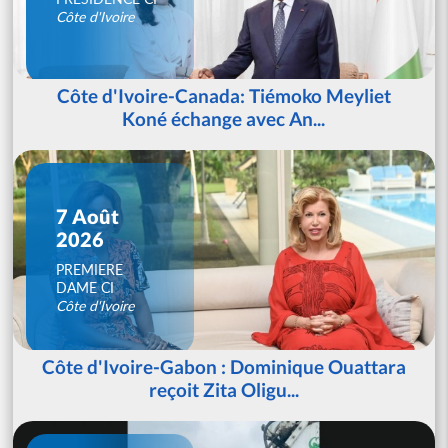
Côte d'Ivoire
Côte d'Ivoire-Canada: Tiémoko Meyliet
Koné échange avec An...
7 Août
2026
PREMIERE
DAME CI
Côte d'Ivoire
Côte d'Ivoire-Gabon : Dominique Ouattara
reçoit Zita Oligu...