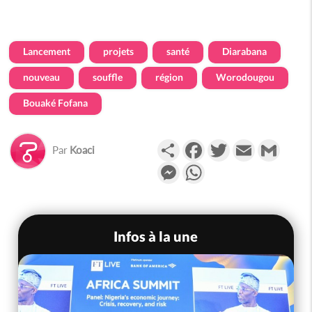
Lancement
projets
santé
Diarabana
nouveau
souffle
région
Worodougou
Bouaké Fofana
Partager
Facebook
Twitter
Email
Gmail
Par
Koaci
Messenger
WhatsApp
Infos à la une