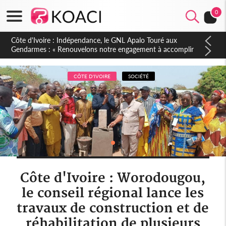
0
Sierra Leone : Un projet de réforme constitutionnelle en
gestation, points clés des amendements, un exclu d'avance
CÔTE D'IVOIRE
SOCIÉTÉ
Côte d'Ivoire : Worodougou,
le conseil régional lance les
travaux de construction et de
réhabilitation de plusieurs