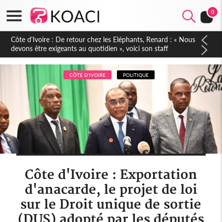
0
Côte d'Ivoire : 66e anniversaire de l'Indépendance, les Forces
de Défense et de Sécurité affichent leur puissance et
réaffirment leur engagement envers la Nation
CÔTE D'IVOIRE
POLITIQUE
Côte d'Ivoire : Exportation
d'anacarde, le projet de loi
sur le Droit unique de sortie
(DUS) adopté par les députés