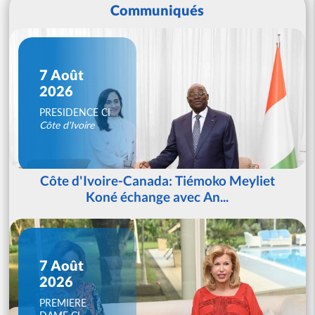
Communiqués
7 Août
2026
PRESIDENCE CI
Côte d'Ivoire
Côte d'Ivoire-Canada: Tiémoko Meyliet
Koné échange avec An...
7 Août
2026
PREMIERE