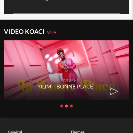
VIDEO KOACI
Voir+
RAP IVOIRE
YILIM - BONNE PLACE
Général
Thèmes