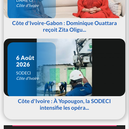
DAME CI
Côte d'Ivoire
Côte d'Ivoire-Gabon : Dominique Ouattara
reçoit Zita Oligu...
6 Août
2026
SODECI
Côte d'Ivoire
Côte d'Ivoire : À Yopougon, la SODECI
intensifie les opéra...