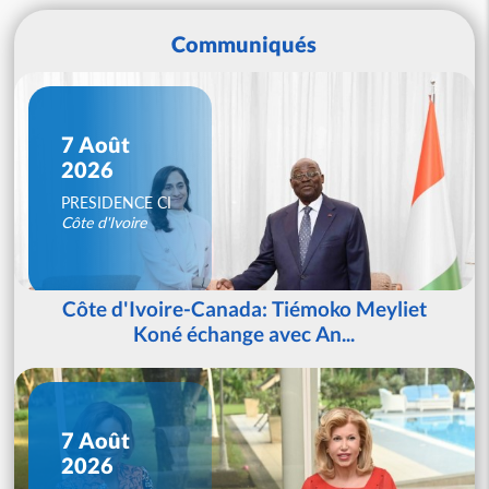
Communiqués
7 Août
2026
PRESIDENCE CI
Côte d'Ivoire
Côte d'Ivoire-Canada: Tiémoko Meyliet
Koné échange avec An...
7 Août
2026