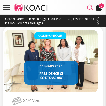
0
Côte d'Ivoire : Ouattara promet des sanctions contre les
déguerpissements illégaux
COMMUNIQUÉ
11 MARS 2025
PRESIDENCE CI
CÔTE D'IVOIRE
5774 Vues