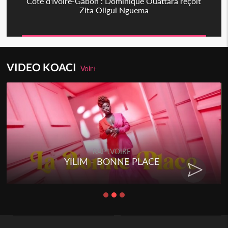
Côte d'Ivoire-Gabon : Dominique Ouattara reçoit
Zita Oligui Nguema
VIDEO KOACI
Voir+
RAP IVOIRE
YILIM - BONNE PLACE