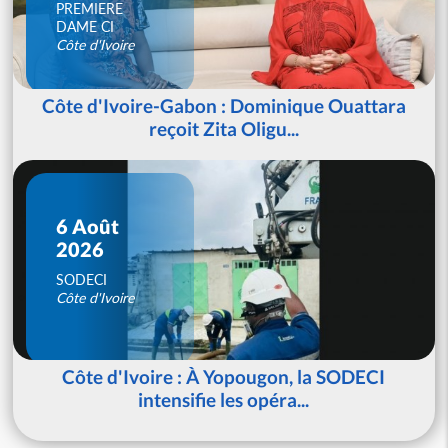
PREMIERE
DAME CI
Côte d'Ivoire
Côte d'Ivoire-Gabon : Dominique Ouattara
reçoit Zita Oligu...
6 Août
2026
SODECI
Côte d'Ivoire
Côte d'Ivoire : À Yopougon, la SODECI
intensifie les opéra...