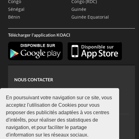
Congo
Congo (RDC)
Sénégal
Guinée
Bénin
Guinée Equatorial
Télécharger l'application KOACI
NOUS CONTACTER
contact@koaci.com
koaci@yahoo.fr
En poursuivant votre navigation sur ce site, vous
+225 07 08 85 52 93
acceptez l'utilisation de Cookies pour vous
proposer des publicités adaptées à vos centres
d'intérêts, pour réaliser des statistiques de
NEWSLETTER
navigation, et pour faciliter le partage
Restez connecté via notre newsletter
d'information sur les réseaux sociaux.