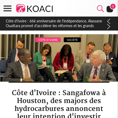
0
Côte d'Ivoire : À Abidjan, Amadou Oury Bah admire le modèle
ivoirien et veut s'en inspirer pour accélérer le développement
de la Guinée
CÔTE D'IVOIRE
SOCIÉTÉ
Côte d'Ivoire : Sangafowa à
Houston, des majors des
hydrocarbures annoncent
leur intention d'investir