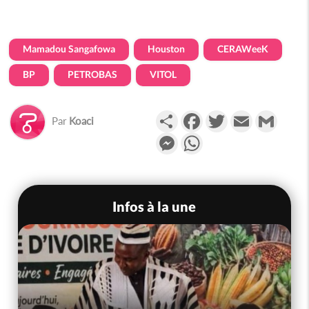
Mamadou Sangafowa
Houston
CERAWeeK
BP
PETROBAS
VITOL
Partager
Facebook
Twitter
Email
Gmail
Par
Koaci
Messenger
WhatsApp
Infos à la une