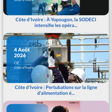
Côte d'Ivoire : À Yopougon, la SODECI
intensifie les opéra...
4 Août
2026
CIE
Côte d'Ivoire
Côte d'Ivoire : Pertubations sur la ligne
d'alimentation é...