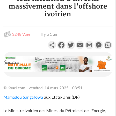
massivement dans l'offshore
ivoirien
3248 Vues
Il y a 1 an
Partager
Facebook
Twitter
Email
Gmail
Messen
W
© Koaci.com - vendredi 14 mars 2025 - 08:51
Mamadou Sangafowa
aux Etats-Unis (DR)
Le Ministre Ivoirien des Mines, du Pétrole et de l’Energie,