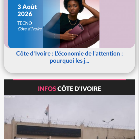
3 Août
2026
TECNO
Côte d'Ivoire
Côte d'Ivoire : L'économie de l'attention :
pourquoi les j...
INFOS
CÔTE D'IVOIRE