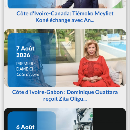
Côte d'Ivoire-Canada: Tiémoko Meyliet
Koné échange avec An...
7 Août
2026
PREMIERE
DAME CI
Côte d'Ivoire
Côte d'Ivoire-Gabon : Dominique Ouattara
reçoit Zita Oligu...
6 Août