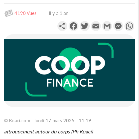
4190 Vues
Il y a 1 an
Partager
Facebook
Twitter
Email
Gmail
Messen
W
© Koaci.com - lundi 17 mars 2025 - 11:19
attroupement autour du corps (Ph Koaci)