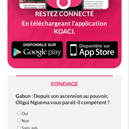
RESTEZ CONNECTÉ
En téléchargeant l'application
KOACI.
SONDAGE
Gabon : Depuis son ascension au pouvoir,
Oligui Nguema vous parait-il compétent ?
Oui
Non
Sans avis