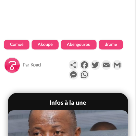
Comoé
Akoupé
Abengourou
drame
Partager
Facebook
Twitter
Email
Gmail
Par
Koaci
Messenger
WhatsApp
Infos à la une