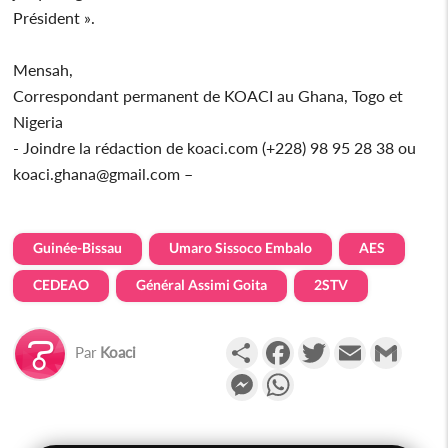
Président ».
Mensah,
Correspondant permanent de KOACI au Ghana, Togo et
Nigeria
- Joindre la rédaction de koaci.com (+228) 98 95 28 38 ou
koaci.ghana@gmail.com –
Guinée-Bissau
Umaro Sissoco Embalo
AES
CEDEAO
Général Assimi Goita
2STV
Partager
Facebook
Twitter
Email
Gmail
Par
Koaci
Messenger
WhatsApp