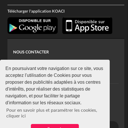
Télécharger l'application KOACI
NOUS CONTACTER
contact@koaci.com
koaci@yahoo.fr
En poursuivant votre navigation sur ce site, vous
+225 07 08 85 52 93
acceptez l'utilisation de Cookies pour vous
proposer des publicités adaptées à vos centres
d'intérêts, pour réaliser des statistiques de
NEWSLETTER
navigation, et pour faciliter le partage
Restez connecté via notre newsletter
d'information sur les réseaux sociaux.
S'abonner
Pour en savoir plus et paramétrer les cookies,
Se désabonner
cliquer ici