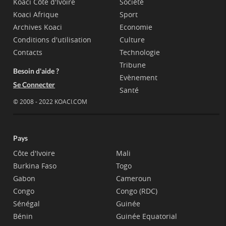
Koaci Côte d'Ivoire
Société
Koaci Afrique
Sport
Archives Koaci
Economie
Conditions d'utilisation
Culture
Contacts
Technologie
Tribune
Besoin d'aide ?
Evènement
Se Connecter
Santé
© 2008 - 2022 KOACI.COM
Pays
Côte d'Ivoire
Mali
Burkina Faso
Togo
Gabon
Cameroun
Congo
Congo (RDC)
Sénégal
Guinée
Bénin
Guinée Equatorial