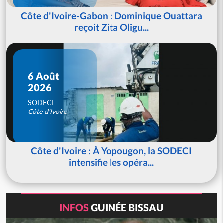
Côte d'Ivoire-Gabon : Dominique Ouattara
reçoit Zita Oligu...
6 Août
2026
SODECI
Côte d'Ivoire
Côte d'Ivoire : À Yopougon, la SODECI
intensifie les opéra...
INFOS
GUINÉE BISSAU