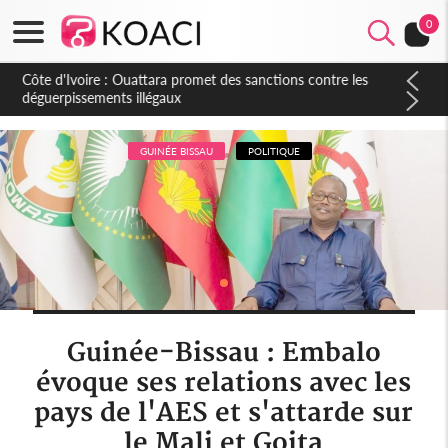
0
Côte d'Ivoire : Ouattara promet des sanctions contre les
déguerpissements illégaux
GUINÉE BISSAU
POLITIQUE
Guinée-Bissau : Embalo
évoque ses relations avec les
pays de l'AES et s'attarde sur
le Mali et Goita