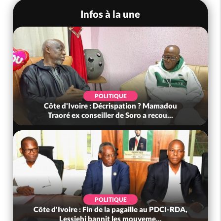
Infos à la une
POLITIQUE
Côte d'Ivoire : Décrispation ? Mamadou
Côte d'
Traoré ex conseiller de Soro a recou...
POLITIQUE
Côte d'Ivoire : Fin de la pagaille au PDCI-RDA,
Côte d
Lessiehi bannit les mouveme...