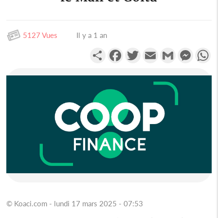
5127 Vues
Il y a 1 an
Partager
Facebook
Twitter
Email
Gmail
Messen
W
© Koaci.com - lundi 17 mars 2025 - 07:53