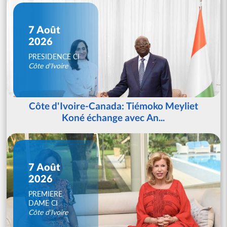
7 Août
2026
PRESIDENCE CI
Côte d'Ivoire
Côte d'Ivoire-Canada: Tiémoko Meyliet
Koné échange avec An...
7 Août
2026
PREMIERE
DAME CI
Côte d'Ivoire