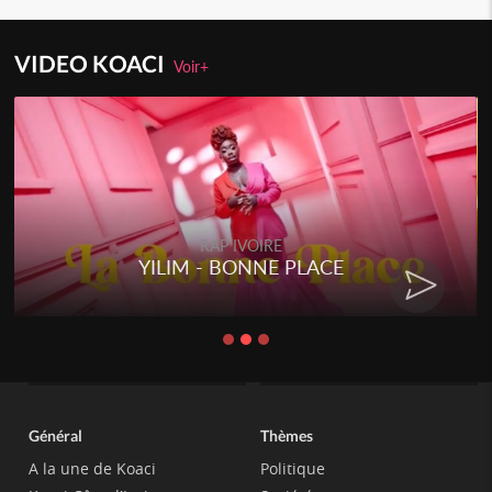
VIDEO KOACI
Voir+
RAP IVOIRE
RAP 
- BONNE PLACE
RENARD BARA
C
Général
Thèmes
A la une de Koaci
Politique