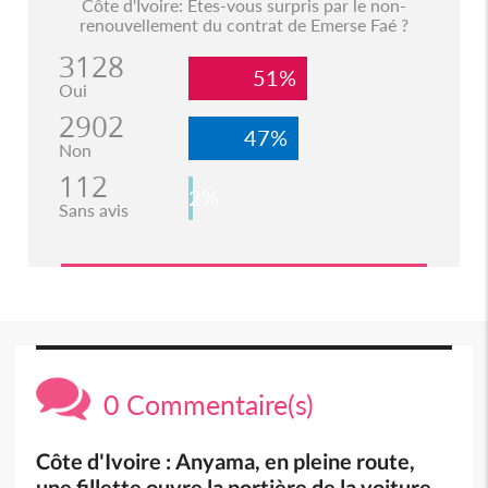
Côte d'Ivoire: Etes-vous surpris par le non-
renouvellement du contrat de Emerse Faé ?
3128
51%
Oui
2902
47%
Non
112
2%
Sans avis
0 Commentaire(s)
Côte d'Ivoire : Anyama, en pleine route,
une fillette ouvre la portière de la voiture