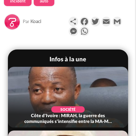
incident
auto
Partager
Facebook
Twitter
Email
Gmail
Par
Koaci
Messenger
WhatsApp
Infos à la une
SOCIÉTÉ
Côte d'Ivoire : MIRAH, la guerre des
communiqués s'intensifie entre la MA-M...