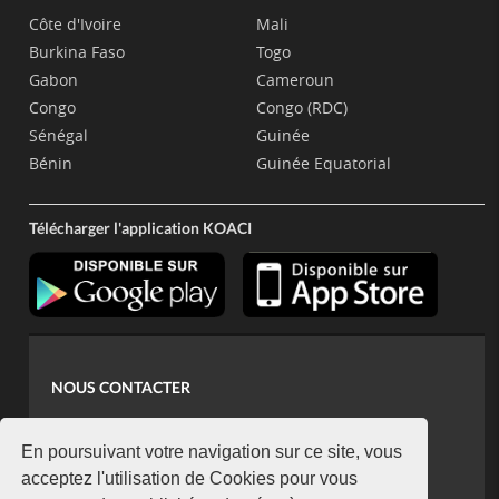
Côte d'Ivoire
Mali
Burkina Faso
Togo
Gabon
Cameroun
Congo
Congo (RDC)
Sénégal
Guinée
Bénin
Guinée Equatorial
Télécharger l'application KOACI
NOUS CONTACTER
contact@koaci.com
koaci@yahoo.fr
En poursuivant votre navigation sur ce site, vous
+225 07 08 85 52 93
acceptez l'utilisation de Cookies pour vous