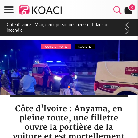
0
Côte d'Ivoire : Séileu, la célébration de la fête nationale
transformée en vaste campagne contre les produits
dépigmentants dangereux
CÔTE D'IVOIRE
SOCIÉTÉ
Côte d'Ivoire : Anyama, en
pleine route, une fillette
ouvre la portière de la
voiture et est mortellement