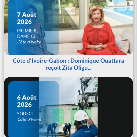
7 Août
2026
PREMIERE
DAME CI
Côte d'Ivoire
Côte d'Ivoire-Gabon : Dominique Ouattara
reçoit Zita Oligu...
6 Août
2026
SODECI
Côte d'Ivoire