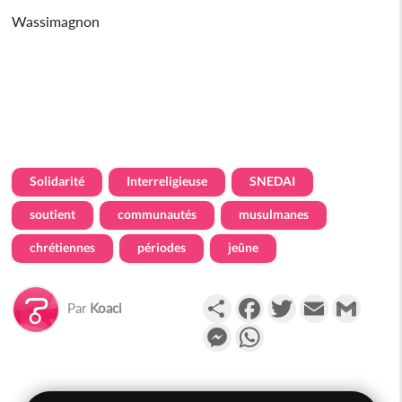
Wassimagnon
Solidarité
Interreligieuse
SNEDAI
soutient
communautés
musulmanes
chrétiennes
périodes
jeûne
Partager
Facebook
Twitter
Email
Gmail
Par
Koaci
Messenger
WhatsApp