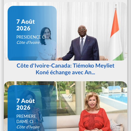
7 Août
2026
PRESIDENCE CI
Côte d'Ivoire
Côte d'Ivoire-Canada: Tiémoko Meyliet
Koné échange avec An...
7 Août
2026
PREMIERE
DAME CI
Côte d'Ivoire