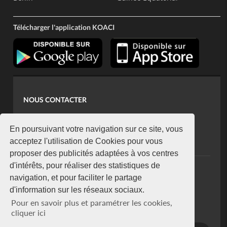
Télécharger l'application KOACI
NOUS CONTACTER
contact@koaci.com
koaci@yahoo.fr
En poursuivant votre navigation sur ce site, vous
+225 07 08 85 52 93
acceptez l'utilisation de Cookies pour vous
proposer des publicités adaptées à vos centres
d'intérêts, pour réaliser des statistiques de
NEWSLETTER
navigation, et pour faciliter le partage
Restez connecté via notre newsletter
d'information sur les réseaux sociaux.
S'abonner
Pour en savoir plus et paramétrer les cookies,
Se désabonner
cliquer ici