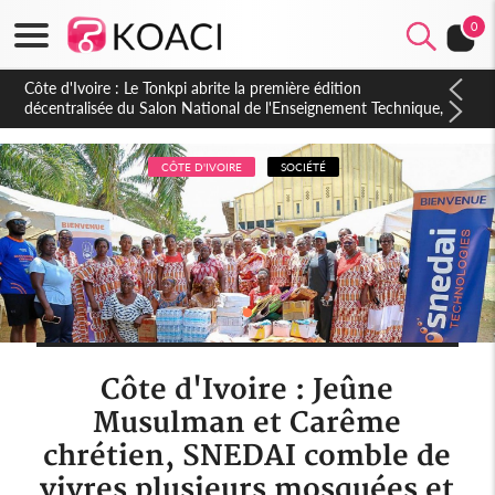
0
Côte d'Ivoire : PPA-CI, Gbagbo délègue une partie de ses
prérogatives de président à 05 cadres, vers sa retraite
politique ?
CÔTE D'IVOIRE
SOCIÉTÉ
Côte d'Ivoire : Jeûne
Musulman et Carême
chrétien, SNEDAI comble de
vivres plusieurs mosquées et