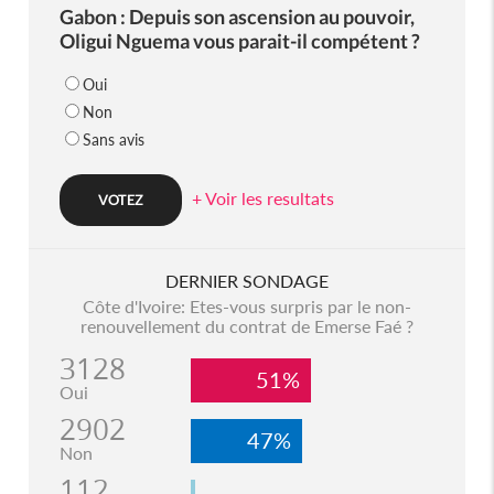
Gabon : Depuis son ascension au pouvoir,
Oligui Nguema vous parait-il compétent ?
Oui
Non
Sans avis
+ Voir les resultats
DERNIER SONDAGE
Côte d'Ivoire: Etes-vous surpris par le non-
renouvellement du contrat de Emerse Faé ?
3128
51%
Oui
2902
47%
Non
112