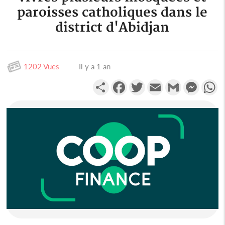
paroisses catholiques dans le
district d'Abidjan
1202 Vues
Il y a 1 an
Partager
Facebook
Twitter
Email
Gmail
Messen
W