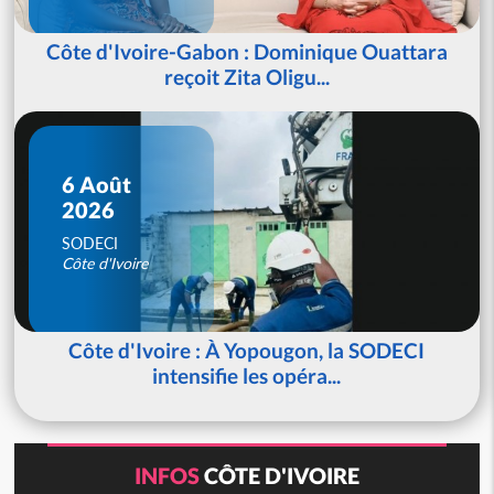
Côte d'Ivoire-Gabon : Dominique Ouattara
reçoit Zita Oligu...
6 Août
2026
SODECI
Côte d'Ivoire
Côte d'Ivoire : À Yopougon, la SODECI
intensifie les opéra...
INFOS
CÔTE D'IVOIRE