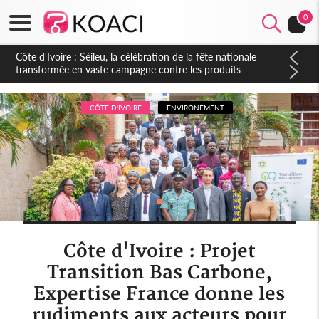
0
Côte d'Ivoire : Séileu, la célébration de la fête nationale
transformée en vaste campagne contre les produits
dépigmentants dangereux
CÔTE D'IVOIRE
ENVIRONEMENT
Côte d'Ivoire : Projet
Transition Bas Carbone,
Expertise France donne les
rudiments aux acteurs pour