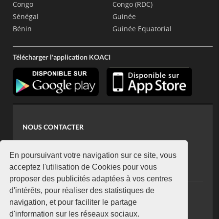
Congo
Congo (RDC)
Sénégal
Guinée
Bénin
Guinée Equatorial
Télécharger l'application KOACI
NOUS CONTACTER
contact@koaci.com
koaci@yahoo.fr
En poursuivant votre navigation sur ce site, vous
+225 07 08 85 52 93
acceptez l'utilisation de Cookies pour vous
proposer des publicités adaptées à vos centres
d'intérêts, pour réaliser des statistiques de
NEWSLETTER
navigation, et pour faciliter le partage
Restez connecté via notre newsletter
d'information sur les réseaux sociaux.