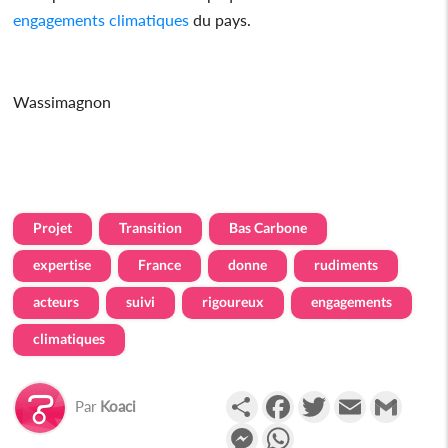
engagements
climatiques
du pays.
Wassimagnon
Projet
Transition
Bas Carbone
expertise
France
donne
rudiments
acteurs
suivi
rigoureux
engagements
climatiques
Partager
Facebook
Twitter
Email
Gmail
Par
Koaci
Messenger
WhatsApp