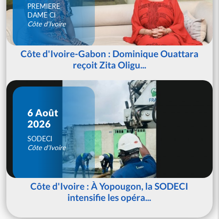
PREMIERE
DAME CI
Côte d'Ivoire
Côte d'Ivoire-Gabon : Dominique Ouattara
reçoit Zita Oligu...
6 Août
2026
SODECI
Côte d'Ivoire
Côte d'Ivoire : À Yopougon, la SODECI
intensifie les opéra...