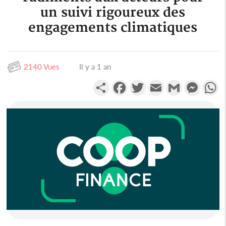
un suivi rigoureux des
engagements climatiques
2140 Vues
Il y a 1 an
Partager
Facebook
Twitter
Email
Gmail
Messen
W