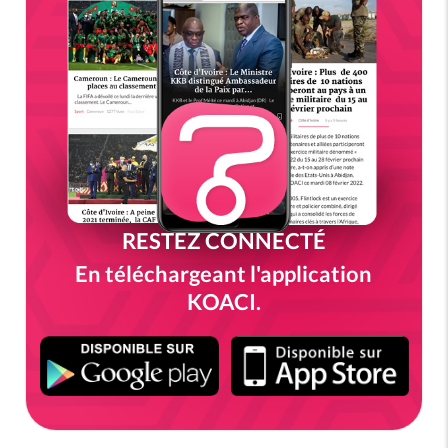
RESTEZ CONNECTÉ
En téléchargeant l'application
KOACI.