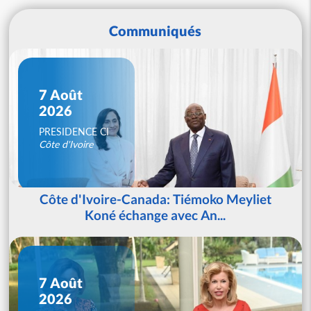
Communiqués
7 Août
2026
PRESIDENCE CI
Côte d'Ivoire
Côte d'Ivoire-Canada: Tiémoko Meyliet
Koné échange avec An...
7 Août
2026