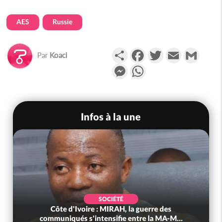
AES
Russie
Partager
Facebook
Twitter
Email
Gmail
Par
Koaci
Messenger
WhatsApp
Infos à la une
SOCIÉTÉ
Côte d'Ivoire : MIRAH, la guerre des
communiqués s'intensifie entre la MA-M...