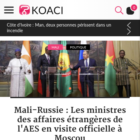
0
Côte d'Ivoire : Séileu, la célébration de la fête nationale
transformée en vaste campagne contre les produits
dépigmentants dangereux
MALI
POLITIQUE
Mali-Russie : Les ministres
des affaires étrangères de
l'AES en visite officielle à
Moscou