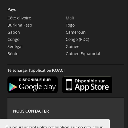
Pays
Côte d'Ivoire
Mali
Burkina Faso
Togo
Gabon
Cameroun
Congo
Congo (RDC)
Sénégal
Guinée
Bénin
Guinée Equatorial
Télécharger l'application KOACI
NOUS CONTACTER
contact@koaci.com
En poursuivant votre navigation sur ce site, vous