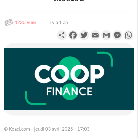
4230 Vues
Il y a 1 an
Partager
Facebook
Twitter
Email
Gmail
Messen
W
© Koaci.com - jeudi 03 avril 2025 - 17:03