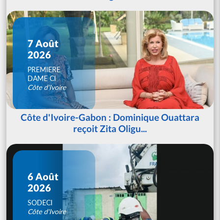
7 Août
2026
PREMIERE
DAME CI
Côte d'Ivoire
Côte d'Ivoire-Gabon : Dominique Ouattara
reçoit Zita Oligu...
6 Août
2026
SODECI
Côte d'Ivoire