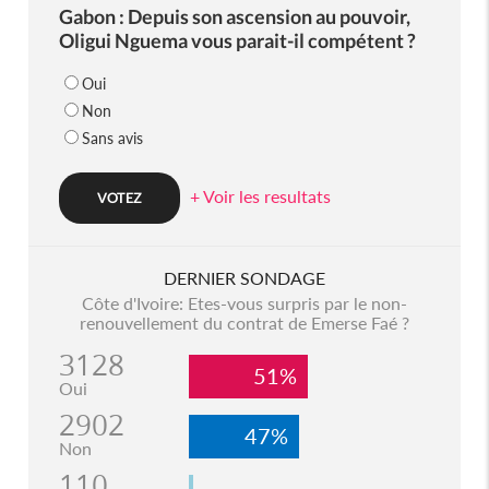
Gabon : Depuis son ascension au pouvoir,
Oligui Nguema vous parait-il compétent ?
Oui
Non
Sans avis
+ Voir les resultats
DERNIER SONDAGE
Côte d'Ivoire: Etes-vous surpris par le non-
renouvellement du contrat de Emerse Faé ?
3128
51%
Oui
2902
47%
Non
110