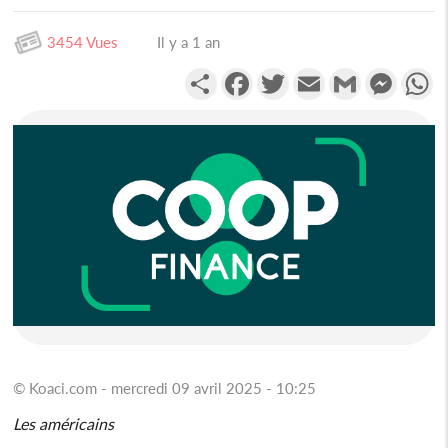
3454 Vues
Il y a 1 an
Partager
Facebook
Twitter
Email
Gmail
Messen
W
© Koaci.com - mercredi 09 avril 2025 - 10:25
Les américains