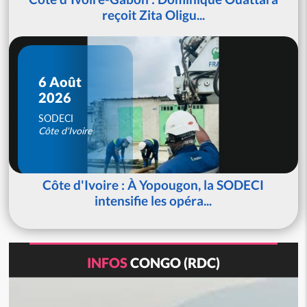
reçoit Zita Oligu...
6 Août
2026
SODECI
Côte d'Ivoire
Côte d'Ivoire : À Yopougon, la SODECI
intensifie les opéra...
INFOS
CONGO (RDC)