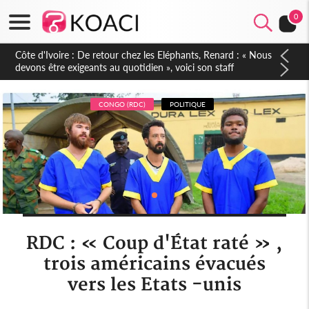
0
Côte d'Ivoire : 66e anniversaire de l'Indépendance, les Forces
de Défense et de Sécurité affichent leur puissance et
réaffirment leur engagement envers la Nation
CONGO (RDC)
POLITIQUE
RDC : « Coup d'État raté » ,
trois américains évacués
vers les Etats -unis