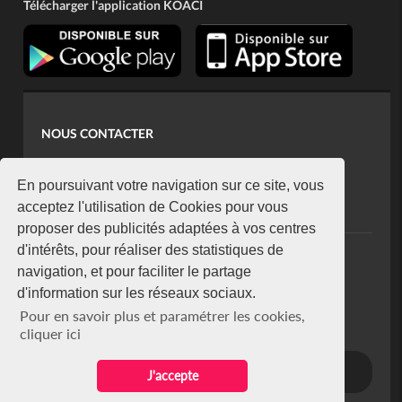
Télécharger l'application KOACI
NOUS CONTACTER
contact@koaci.com
koaci@yahoo.fr
En poursuivant votre navigation sur ce site, vous
+225 07 08 85 52 93
acceptez l'utilisation de Cookies pour vous
proposer des publicités adaptées à vos centres
d'intérêts, pour réaliser des statistiques de
NEWSLETTER
navigation, et pour faciliter le partage
Restez connecté via notre newsletter
d'information sur les réseaux sociaux.
S'abonner
Pour en savoir plus et paramétrer les cookies,
Se désabonner
cliquer ici
J'accepte