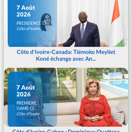
7 Août
2026
PRESIDENCE CI
Côte d'Ivoire
Côte d'Ivoire-Canada: Tiémoko Meyliet
Koné échange avec An...
7 Août
2026
PREMIERE
DAME CI
Côte d'Ivoire
Côte d'Ivoire-Gabon : Dominique Ouattara