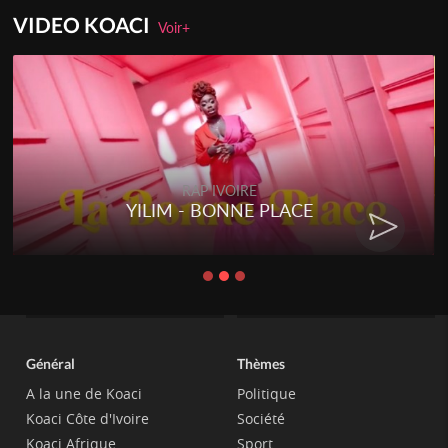
VIDEO KOACI
Voir+
RAP IVOIRE
YILIM - BONNE PLACE
Général
Thèmes
A la une de Koaci
Politique
Koaci Côte d'Ivoire
Société
Koaci Afrique
Sport