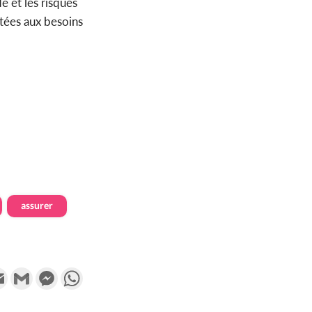
e et les risques
ptées aux besoins
assurer
k
tter
Email
Gmail
Messenger
WhatsApp