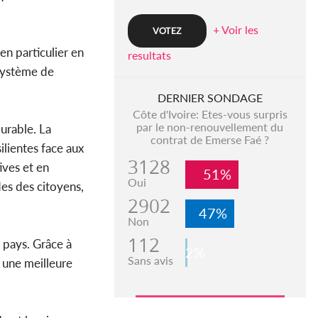
+ Voir les
n particulier en
resultats
 système de
DERNIER SONDAGE
Côte d'Ivoire: Etes-vous surpris
par le non-renouvellement du
urable. La
contrat de Emerse Faé ?
silientes face aux
3128
ives et en
51%
Oui
es des citoyens,
2902
47%
Non
112
 pays. Grâce à
2%
Sans avis
t une meilleure