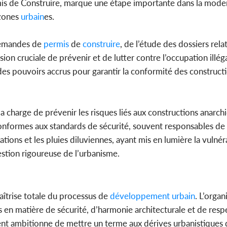
s de Construire, marque une étape importante dans la moder
 zones
urbain
es.
demandes de
permis
de
construire
, de l’étude des dossiers relat
n cruciale de prévenir et de lutter contre l’occupation illégal
s pouvoirs accrus pour garantir la conformité des constructi
a charge de prévenir les risques liés aux constructions anarchi
onformes aux standards de sécurité, souvent responsables de
ions et les pluies diluviennes, ayant mis en lumière la vulnér
estion rigoureuse de l’urbanisme.
îtrise totale du processus de
développement
urbain
. L’organ
s en matière de sécurité, d’harmonie architecturale et de resp
nt ambitionne de mettre un terme aux dérives urbanistiques q