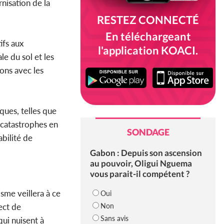
nisation de la
RESTEZ CONNECTÉ
En téléchargeant
ifs aux
l'application KOACI.
e du sol et les
ons avec les
ques, telles que
 catastrophes en
SONDAGE
abilité de
Gabon : Depuis son ascension
au pouvoir, Oligui Nguema
vous parait-il compétent ?
isme veillera à ce
Oui
Non
ect de
Sans avis
ui nuisent à