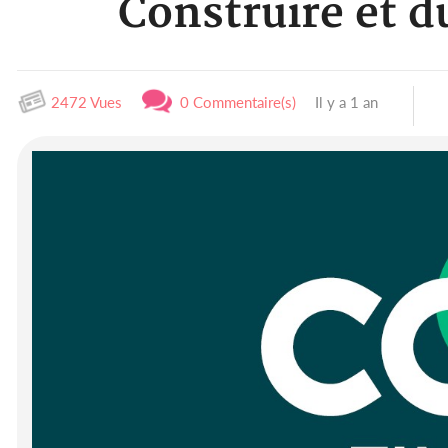
Construire et d
2472 Vues
0 Commentaire(s)
Il y a 1 an