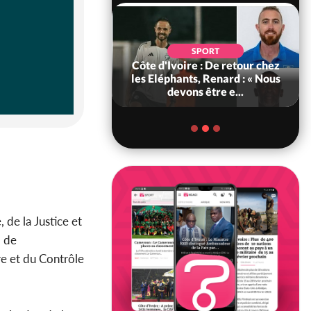
LITIQUE
Ivoire : 66e
SPORT
ersaire de
Côte d'Ivoire : De retour chez
ce, les Forces de
les Eléphants, Renard : « Nous
ense e...
devons être e...
 de la Justice et
, de
e et du Contrôle