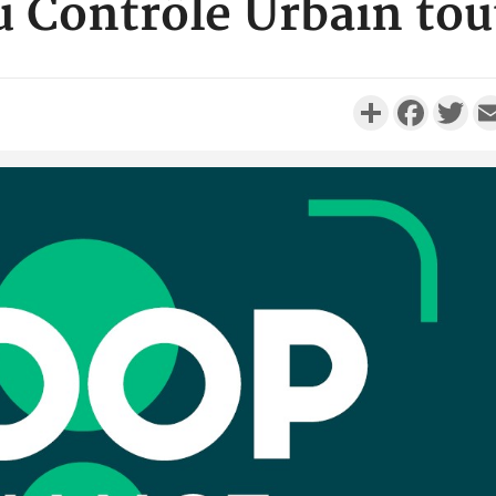
u Contrôle Urbain tou
Partager
Faceboo
Twi
S
Côte d'Ivo
personnes p
in
S
Côte d'Ivoir
son collè
millions 