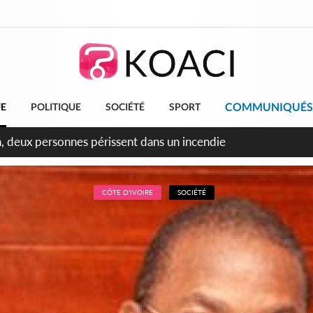
COMMUNIQUÉS
UE
POLITIQUE
SOCIÉTÉ
SPORT
leu, la célébration de la fête nationale transformée en vaste 
ngereux
CÔTE D'IVOIRE
SOCIÉTÉ