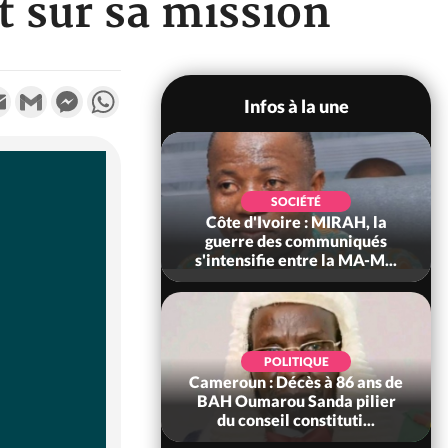
t sur sa mission
k
tter
Email
Gmail
Messenger
WhatsApp
Infos à la une
OCIÉTÉ
SOCIÉTÉ
ire : Man, deux
Côte d'Ivoire : MIRAH, la
érissent dans un
guerre des communiqués
cendie
s'intensifie entre la MA-M...
OCIÉTÉ
POLITIQUE
e : Daloa, il tue
Cameroun : Décès à 86 ans de
gue et cache 38
BAH Oumarou Sanda pilier
dans une fo...
du conseil constituti...