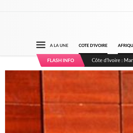
A LA UNE
COTE D'IVOIRE
AFRIQ
Côte d'Ivoire : Séi
FLASH INFO
dépigmentants da