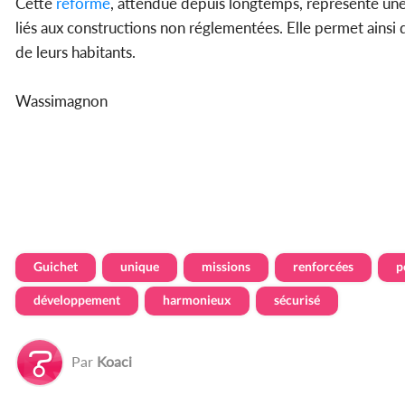
Cette
réforme
, attendue depuis longtemps, représente une 
liés aux constructions non réglementées. Elle permet ainsi 
de leurs habitants.
Wassimagnon
Guichet
unique
missions
renforcées
p
développement
harmonieux
sécurisé
Par
Koaci