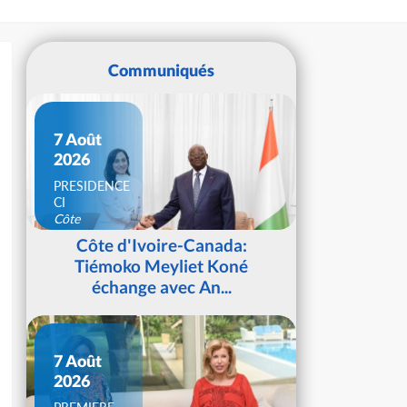
Communiqués
7 Août
2026
PRESIDENCE
CI
Côte
d'Ivoire
Côte d'Ivoire-Canada:
Tiémoko Meyliet Koné
échange avec An...
7 Août
2026