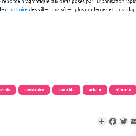
réponse pragmatique aux défis posés par l’urbanisation rapid
de
construire
des villes plus sûres, plus modernes et plus ada
ermis
construire
contrôle
urbain
réforme
Partager
Faceboo
Twi