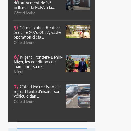
détournement de 39
milliards de FCFA à la...
Côte d'Ivoire
5/
Côte d'Ivoire : Rentrée
Scolaire 2026-2027, vaste
opération d'éta...
Côte d'Ivoire
6/
Niger : Frontière Bénin-
Niger, les conditions de
Tiani pour sa ré...
Niger
7/
Côte d'Ivoire : Non en
règle, il tente d'insérer son
véhicule dan...
Côte d'Ivoire