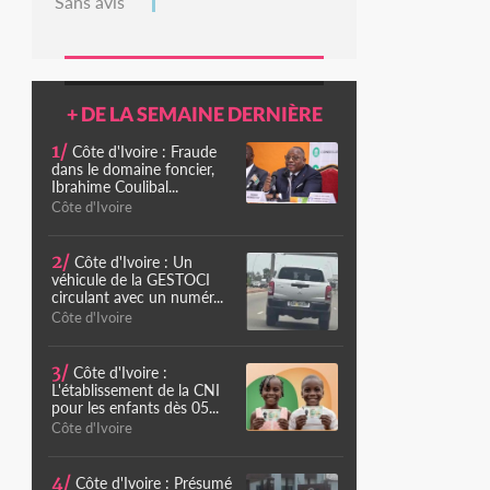
Sans avis
+ DE LA SEMAINE DERNIÈRE
1/
Côte d'Ivoire : Fraude
dans le domaine foncier,
Ibrahime Coulibal...
Côte d'Ivoire
2/
Côte d'Ivoire : Un
véhicule de la GESTOCI
circulant avec un numér...
Côte d'Ivoire
3/
Côte d'Ivoire :
L'établissement de la CNI
pour les enfants dès 05...
Côte d'Ivoire
4/
Côte d'Ivoire : Présumé