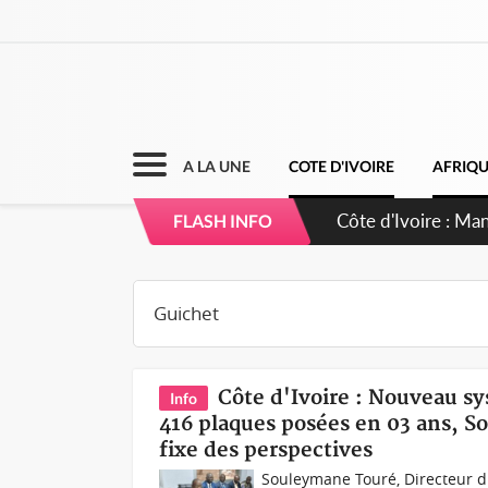
A LA UNE
COTE D'IVOIRE
AFRIQ
Côte d'Ivoire : Sé
FLASH INFO
dépigmentants da
Côte d'Ivoire : Nouveau s
Info
416 plaques posées en 03 ans, So
fixe des perspectives
Souleymane Touré, Directeur 