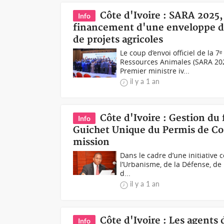
Côte d'Ivoire : SARA 2025
Info
financement d'une enveloppe de 
de projets agricoles
Le coup d’envoi officiel de la 7
Ressources Animales (SARA 202
Premier ministre iv...
il y a 1 an
Côte d'Ivoire : Gestion du
Info
Guichet Unique du Permis de Con
mission
Dans le cadre d’une initiative
l’Urbanisme, de la Défense, de 
d...
il y a 1 an
Côte d'Ivoire : Les agents
Info