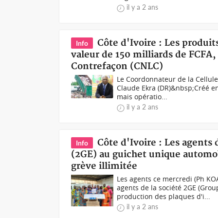
il y a 2 ans
Côte d'Ivoire : Les produi
Info
valeur de 150 milliards de FCFA,
Contrefaçon (CNLC)
Le Coordonnateur de la Cellule
Claude Ekra (DR)&nbsp;Créé en 
mais opératio...
il y a 2 ans
Côte d'Ivoire : Les agent
Info
(2GE) au guichet unique automob
grève illimitée
Les agents ce mercredi (Ph KO
agents de la société 2GE (Gro
production des plaques d'i...
il y a 2 ans