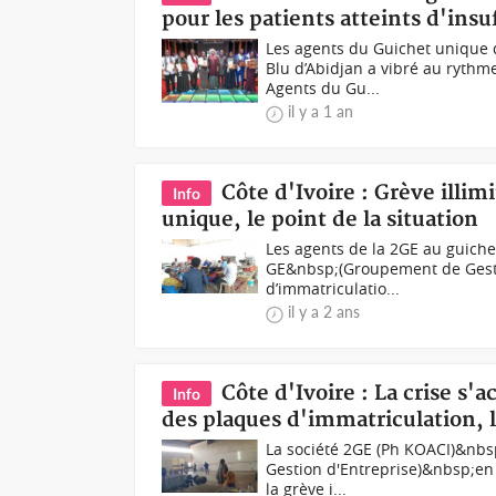
pour les patients atteints d'insu
Les agents du Guichet unique d
Blu d’Abidjan a vibré au rythm
Agents du Gu...
il y a 1 an
Côte d'Ivoire : Grève illi
Info
unique, le point de la situation
Les agents de la 2GE au guiche
GE&nbsp;(Groupement de Gestio
d’immatriculatio...
il y a 2 ans
Côte d'Ivoire : La crise s
Info
des plaques d'immatriculation, 
La société 2GE (Ph KOACI)&nbs
Gestion d'Entreprise)&nbsp;en 
la grève i...