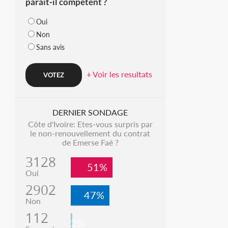
parait-il compétent ?
Oui
Non
Sans avis
+ Voir les resultats
DERNIER SONDAGE
Côte d'Ivoire: Etes-vous surpris par
le non-renouvellement du contrat
de Emerse Faé ?
3128
51%
Oui
2902
47%
Non
112
2%