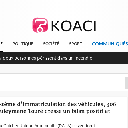
COMMUNIQUÉS
UE
POLITIQUE
SOCIÉTÉ
SPORT
ileu, la célébration de la fête nationale transformée en vaste 
ngereux
ystème d'immatriculation des véhicules, 306
uleymane Touré dresse un bilan positif et
du Guichet Unique Automobile (DGUA) ce vendredi