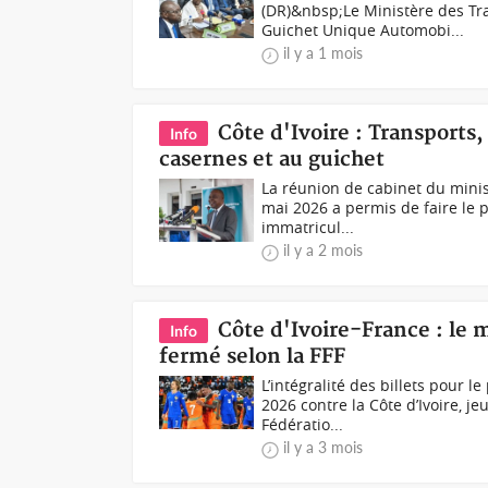
(DR)&nbsp;Le Ministère des Tra
Guichet Unique Automobi...
il y a 1 mois
Côte d'Ivoire : Transports,
Info
casernes et au guichet
La réunion de cabinet du minis
mai 2026 a permis de faire le p
immatricul...
il y a 2 mois
Côte d'Ivoire-France : le m
Info
fermé selon la FFF
L’intégralité des billets pour
2026 contre la Côte d’Ivoire, je
Fédératio...
il y a 3 mois