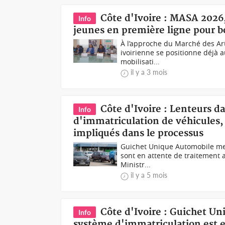
Côte d'Ivoire : MASA 2026
Info
jeunes en première ligne pour bo
À l’approche du Marché des Art
ivoirienne se positionne déjà 
mobilisati...
il y a 3 mois
Côte d'Ivoire : Lenteurs d
Info
d'immatriculation de véhicules, 
impliqués dans le processus
Guichet Unique Automobile me
sont en attente de traitement a
Ministr...
il y a 5 mois
Côte d'Ivoire : Guichet U
Info
système d'immatriculation est e