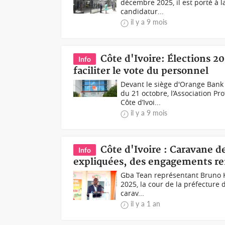
décembre 2025, il est porté à 
candidatur...
il y a 9 mois
Côte d'Ivoire: Élections 2
Info
faciliter le vote du personnel
Devant le siège d'Orange Bank
du 21 octobre, l’Association P
Côte d’Ivoi...
il y a 9 mois
Côte d'Ivoire : Caravane d
Info
expliquées, des engagements r
Gba Tean représentant Bruno K
2025, la cour de la préfecture d
carav...
il y a 1 an