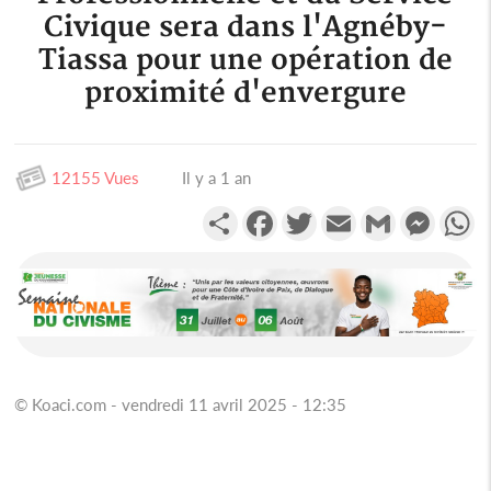
Civique sera dans l'Agnéby-
Tiassa pour une opération de
proximité d'envergure
12155 Vues
Il y a 1 an
Partager
Facebook
Twitter
Email
Gmail
Messen
W
© Koaci.com - vendredi 11 avril 2025 - 12:35