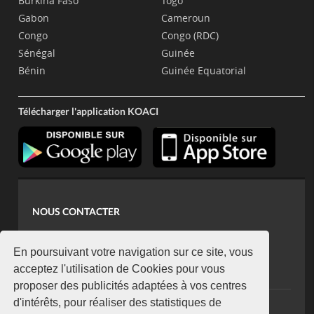
Burkina Faso
Togo
Gabon
Cameroun
Congo
Congo (RDC)
Sénégal
Guinée
Bénin
Guinée Equatorial
Télécharger l'application KOACI
NOUS CONTACTER
contact@koaci.com
koaci@yahoo.fr
En poursuivant votre navigation sur ce site, vous
+225 07 08 85 52 93
acceptez l'utilisation de Cookies pour vous
proposer des publicités adaptées à vos centres
d'intérêts, pour réaliser des statistiques de