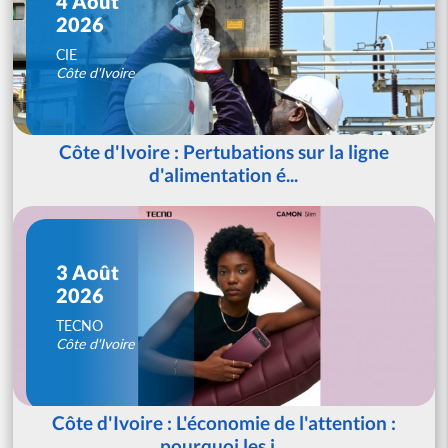
4 Août
2026
CIE
Côte d'Ivoire
Côte d'Ivoire : Pertubations sur la ligne
d'alimentation é...
3 Août
2026
TECNO
Côte d'Ivoire
Côte d'Ivoire : L'économie de l'attention :
pourquoi les j...