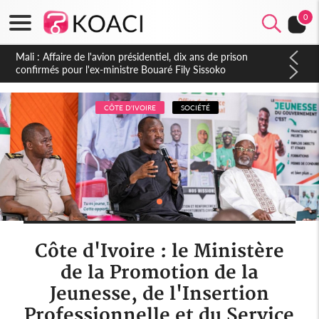
0
Nigeria : Le Togo et le Cameroun principaux acheteurs des
produits de la raffinerie Dangote en juillet
CÔTE D'IVOIRE
SOCIÉTÉ
Côte d'Ivoire : le Ministère
de la Promotion de la
Jeunesse, de l'Insertion
Professionnelle et du Service