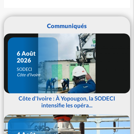
Communiqués
6 Août
2026
SODECI
Côte d'Ivoire
Côte d'Ivoire : À Yopougon, la SODECI
intensifie les opéra...