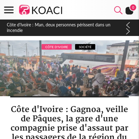
0
Côte d'Ivoire : Séileu, la célébration de la fête nationale
transformée en vaste campagne contre les produits
dépigmentants dangereux
CÔTE D'IVOIRE
SOCIÉTÉ
Côte d'Ivoire : Gagnoa, veille
de Pâques, la gare d'une
compagnie prise d'assaut par
les passagers de la région du