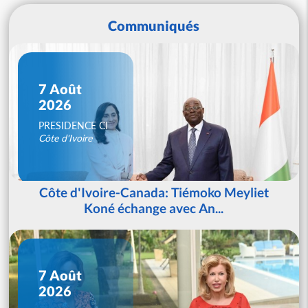
Communiqués
7 Août
2026
PRESIDENCE CI
Côte d'Ivoire
Côte d'Ivoire-Canada: Tiémoko Meyliet
Koné échange avec An...
7 Août
2026