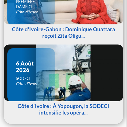
PREMIERE
DAME CI
Côte d'Ivoire
Côte d'Ivoire-Gabon : Dominique Ouattara
reçoit Zita Oligu...
6 Août
2026
SODECI
Côte d'Ivoire
Côte d'Ivoire : À Yopougon, la SODECI
intensifie les opéra...