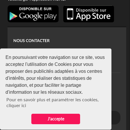
NOUS CONTACTER
contact@koaci.com
koaci@yahoo.fr
En poursuivant votre navigation sur ce site, vous
+225 07 08 85 52 93
acceptez l'utilisation de Cookies pour vous
proposer des publicités adaptées à vos centres
d'intérêts, pour réaliser des statistiques de
NEWSLETTER
navigation, et pour faciliter le partage
Restez connecté via notre newsletter
d'information sur les réseaux sociaux.
S'abonner
Pour en savoir plus et paramétrer les cookies,
Se désabonner
cliquer ici
J'accepte