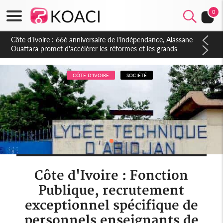
0
Côte d'Ivoire : À Abidjan, Amadou Oury Bah admire le modèle
ivoirien et veut s'en inspirer pour accélérer le développement
de la Guinée
CÔTE D'IVOIRE
SOCIÉTÉ
Côte d'Ivoire : Fonction
Publique, recrutement
exceptionnel spécifique de
personnels enseignants de