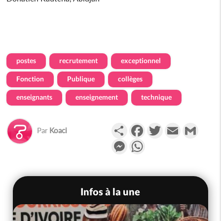
postes
recrutement
exceptionnel
Fonction
Publique
collèges
enseignants
enseignement
technique
Partager
Facebook
Twitter
Email
Gmail
Par
Koaci
Messenger
WhatsApp
Infos à la une