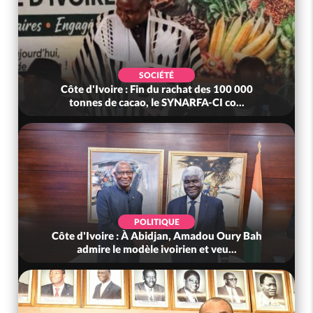
SOCIÉTÉ
Côte d'Ivoire : Fin du rachat des 100 000
tonnes de cacao, le SYNARFA-CI co...
POLITIQUE
Côte d'Ivoire : À Abidjan, Amadou Oury Bah
admire le modèle ivoirien et veu...