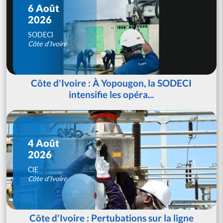
6 Août
2026
SODECI
Côte d'Ivoire
Côte d'Ivoire : À Yopougon, la SODECI
intensifie les opéra...
4 Août
2026
CIE
Côte d'Ivoire
Côte d'Ivoire : Pertubations sur la ligne