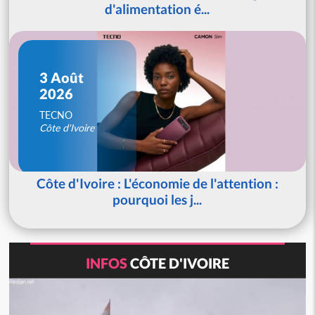
d'alimentation é...
3 Août
2026
TECNO
Côte d'Ivoire
Côte d'Ivoire : L'économie de l'attention :
pourquoi les j...
INFOS
CÔTE D'IVOIRE