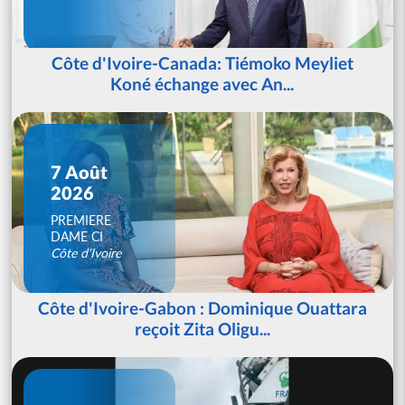
Côte d'Ivoire-Canada: Tiémoko Meyliet
Koné échange avec An...
7 Août
2026
PREMIERE
DAME CI
Côte d'Ivoire
Côte d'Ivoire-Gabon : Dominique Ouattara
reçoit Zita Oligu...