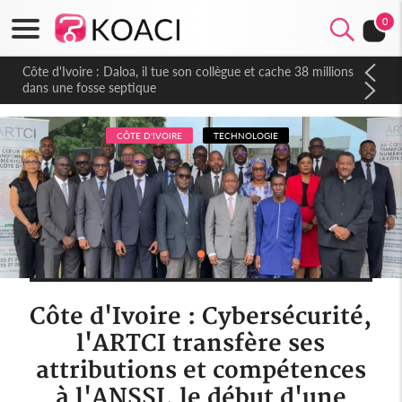
0
Côte d'Ivoire : Daloa, il tue son collègue et cache 38 millions
dans une fosse septique
CÔTE D'IVOIRE
TECHNOLOGIE
Côte d'Ivoire : Cybersécurité,
l'ARTCI transfère ses
attributions et compétences
à l'ANSSI, le début d'une