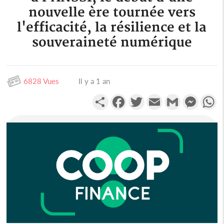
nouvelle ère tournée vers
l'efficacité, la résilience et la
souveraineté numérique
6828 Vues
Il y a 1 an
Partager
Facebook
Twitter
Email
Gmail
Messen
W