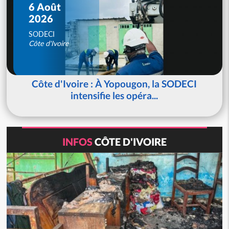
6 Août
2026
SODECI
Côte d'Ivoire
Côte d'Ivoire : À Yopougon, la SODECI
intensifie les opéra...
INFOS
CÔTE D'IVOIRE