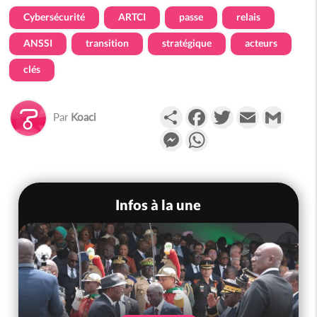
Cybersécurité
ARTCI
passe
relais
ANSSI
transition
stratégique
acteurs
clés
Partager
Facebook
Twitter
Email
Gmail
Par
Koaci
Messenger
WhatsApp
Infos à la une