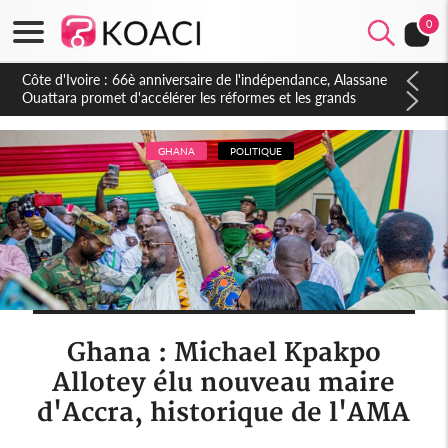
0
Côte d'Ivoire : À Abidjan, Amadou Oury Bah admire le modèle
ivoirien et veut s'en inspirer pour accélérer le développement
de la Guinée
GHANA
POLITIQUE
Ghana : Michael Kpakpo
Allotey élu nouveau maire
d'Accra, historique de l'AMA