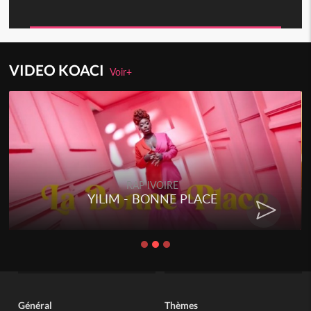
VIDEO KOACI
Voir+
RAP IVOIRE
YILIM - BONNE PLACE
Général
Thèmes