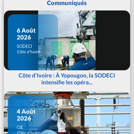
Communiqués
6 Août
2026
SODECI
Côte d'Ivoire
Côte d'Ivoire : À Yopougon, la SODECI
intensifie les opéra...
4 Août
2026
CIE
Côte d'Ivoire