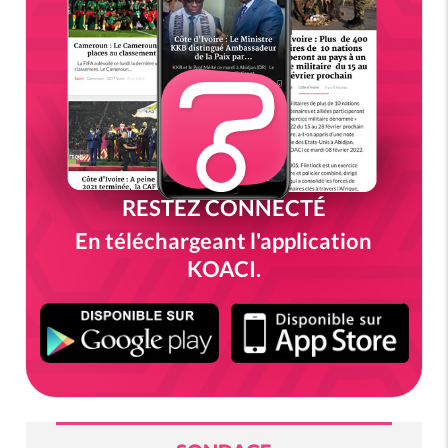
RESTEZ CONNECTÉ
En téléchargeant l'application
KOACI.