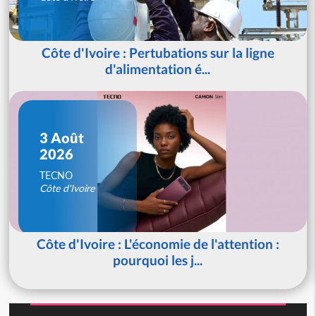
Côte d'Ivoire : Pertubations sur la ligne
d'alimentation é...
3 Août
2026
TECNO
Côte d'Ivoire
Côte d'Ivoire : L'économie de l'attention :
pourquoi les j...