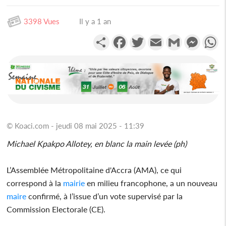
3398 Vues
Il y a 1 an
Partager
Facebook
Twitter
Email
Gmail
Messen
W
© Koaci.com - jeudi 08 mai 2025 - 11:39
Michael Kpakpo Allotey, en blanc la main levée (ph)
L’Assemblée Métropolitaine d'Accra (AMA), ce qui
correspond à la
mairie
en milieu francophone, a un nouveau
maire
confirmé, à l’issue d’un vote supervisé par la
Commission Electorale (CE).