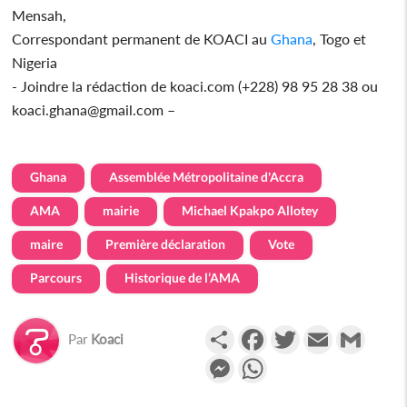
Mensah,
Correspondant permanent de KOACI au
Ghana
, Togo et
Nigeria
- Joindre la rédaction de koaci.com (+228) 98 95 28 38 ou
koaci.ghana@gmail.com –
Ghana
Assemblée Métropolitaine d'Accra
AMA
mairie
Michael Kpakpo Allotey
maire
Première déclaration
Vote
Parcours
Historique de l’AMA
Partager
Facebook
Twitter
Email
Gmail
Par
Koaci
Messenger
WhatsApp