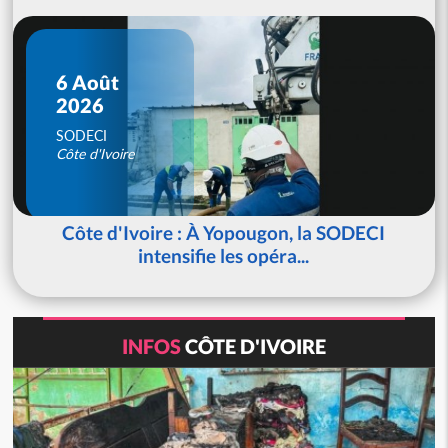
6 Août
2026
SODECI
Côte d'Ivoire
Côte d'Ivoire : À Yopougon, la SODECI
intensifie les opéra...
INFOS
CÔTE D'IVOIRE