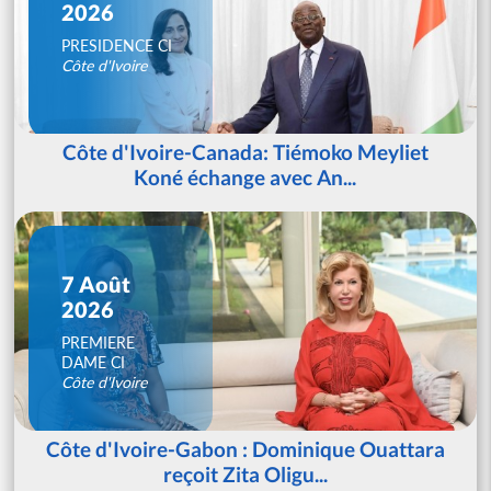
2026
PRESIDENCE CI
Côte d'Ivoire
Côte d'Ivoire-Canada: Tiémoko Meyliet
Koné échange avec An...
7 Août
2026
PREMIERE
DAME CI
Côte d'Ivoire
Côte d'Ivoire-Gabon : Dominique Ouattara
reçoit Zita Oligu...