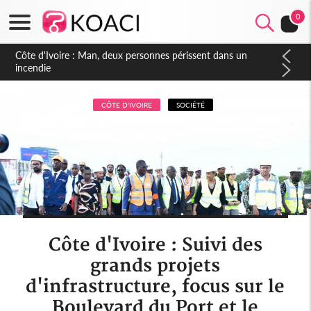
0
Côte d'Ivoire : Séileu, la célébration de la fête nationale
transformée en vaste campagne contre les produits
dépigmentants dangereux
CÔTE D'IVOIRE
SOCIÉTÉ
Côte d'Ivoire : Suivi des
grands projets
d'infrastructure, focus sur le
Boulevard du Port et le