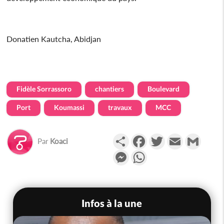
Donatien Kautcha, Abidjan
Fidèle Sorrassoro
chantiers
Boulevard
Port
Koumassi
travaux
MCC
Partager
Facebook
Twitter
Email
Gmail
Par
Koaci
Messenger
WhatsApp
Infos à la une