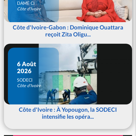
DAME CI
Côte d'Ivoire
Côte d'Ivoire-Gabon : Dominique Ouattara
reçoit Zita Oligu...
6 Août
2026
SODECI
Côte d'Ivoire
Côte d'Ivoire : À Yopougon, la SODECI
intensifie les opéra...