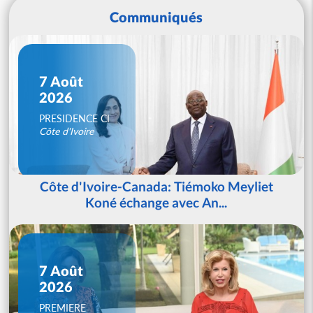
Communiqués
7 Août
2026
PRESIDENCE CI
Côte d'Ivoire
Côte d'Ivoire-Canada: Tiémoko Meyliet
Koné échange avec An...
7 Août
2026
PREMIERE