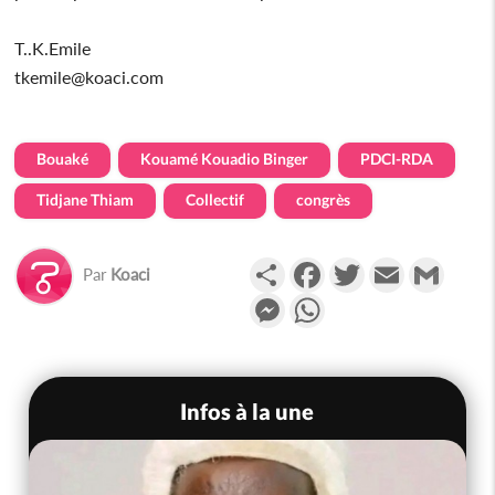
T..K.Emile
tkemile@koaci.com
Bouaké
Kouamé Kouadio Binger
PDCI-RDA
Tidjane Thiam
Collectif
congrès
Partager
Facebook
Twitter
Email
Gmail
Par
Koaci
Messenger
WhatsApp
Infos à la une