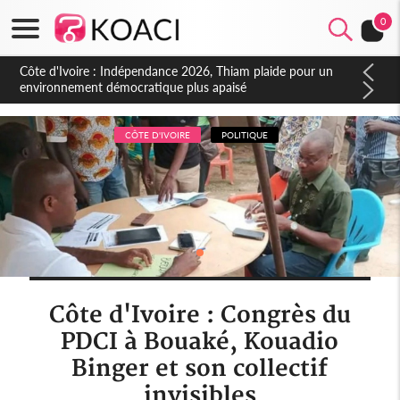
0
Côte d'Ivoire : Concours INFAS 2026, les convocations
seront disponibles à compter du samedi
CÔTE D'IVOIRE
POLITIQUE
Côte d'Ivoire : Congrès du
PDCI à Bouaké, Kouadio
Binger et son collectif
invisibles