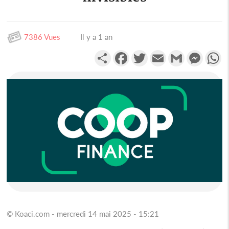
7386 Vues
Il y a 1 an
Partager
Facebook
Twitter
Email
Gmail
Messen
W
© Koaci.com - mercredi 14 mai 2025 - 15:21