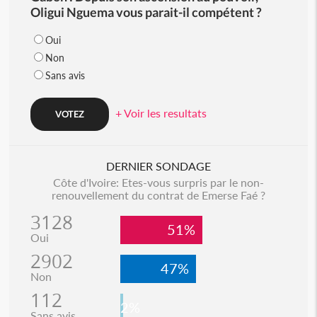
Oligui Nguema vous parait-il compétent ?
Oui
Non
Sans avis
+ Voir les resultats
DERNIER SONDAGE
Côte d'Ivoire: Etes-vous surpris par le non-
renouvellement du contrat de Emerse Faé ?
3128
51%
Oui
2902
47%
Non
112
2%
Sans avis