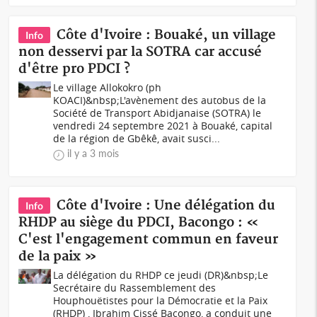
Côte d'Ivoire : Bouaké, un village
Info
non desservi par la SOTRA car accusé
d'être pro PDCI ?
Le village Allokokro (ph
KOACI)&nbsp;L'avènement des autobus de la
Société de Transport Abidjanaise (SOTRA) le
vendredi 24 septembre 2021 à Bouaké, capital
de la région de Gbêkê, avait susci...
il y a 3 mois
Côte d'Ivoire : Une délégation du
Info
RHDP au siège du PDCI, Bacongo : «
C'est l'engagement commun en faveur
de la paix »
La délégation du RHDP ce jeudi (DR)&nbsp;Le
Secrétaire du Rassemblement des
Houphouëtistes pour la Démocratie et la Paix
(RHDP) , Ibrahim Cissé Bacongo, a conduit une