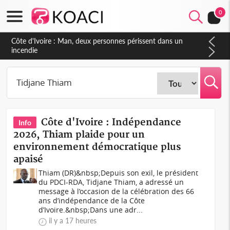
0
Côte d'Ivoire : Séileu, la célébration de la fête nationale
transformée en vaste campagne contre les produits
dépigmentants dangereux
Côte d'Ivoire : Indépendance
Info
2026, Thiam plaide pour un
environnement démocratique plus
apaisé
Thiam (DR)&nbsp;Depuis son exil, le président
du PDCI-RDA, Tidjane Thiam, a adressé un
message à l’occasion de la célébration des 66
ans d’indépendance de la Côte
d’Ivoire.&nbsp;Dans une adr...
il y a 17 heures