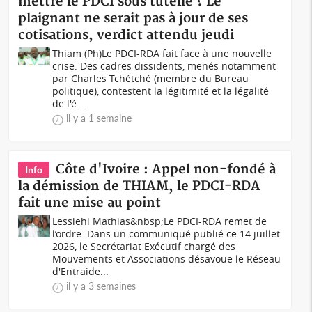
mettre le PDCI sous tutelle ? Le
plaignant ne serait pas à jour de ses
cotisations, verdict attendu jeudi
Thiam (Ph)Le PDCI-RDA fait face à une nouvelle
crise. Des cadres dissidents, menés notamment
par Charles Tchétché (membre du Bureau
politique), contestent la légitimité et la légalité
de l'é...
il y a 1 semaine
Côte d'Ivoire : Appel non-fondé à
Info
la démission de THIAM, le PDCI-RDA
fait une mise au point
Lessiehi Mathias&nbsp;Le PDCI-RDA remet de
l’ordre. Dans un communiqué publié ce 14 juillet
2026, le Secrétariat Exécutif chargé des
Mouvements et Associations désavoue le Réseau
d'Entraide...
il y a 3 semaines