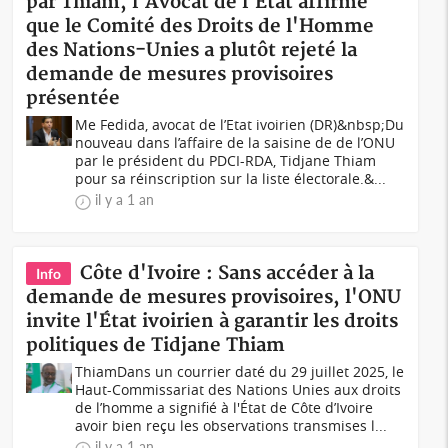
par Thiam, l'Avocat de l'Etat affirme
que le Comité des Droits de l'Homme
des Nations-Unies a plutôt rejeté la
demande de mesures provisoires
présentée
Me Fedida, avocat de l’Etat ivoirien (DR)&nbsp;Du
nouveau dans l’affaire de la saisine de de l’ONU
par le président du PDCI-RDA, Tidjane Thiam
pour sa réinscription sur la liste électorale.&...
il y a 1 an
Côte d'Ivoire : Sans accéder à la
Info
demande de mesures provisoires, l'ONU
invite l'État ivoirien à garantir les droits
politiques de Tidjane Thiam
ThiamDans un courrier daté du 29 juillet 2025, le
Haut-Commissariat des Nations Unies aux droits
de l’homme a signifié à l'État de Côte d’Ivoire
avoir bien reçu les observations transmises l...
il y a 1 an