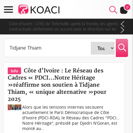
0
Côte d'Ivoire : CHU de Treichville, après la fronde, les agents
contractuels obtiennent un accord avec la direction sur les
arriérés du SMIG 2023
Côte d'Ivoire : Le Réseau des
Info
Cadres « PDCI…Notre Héritage
»réaffirme son soutien à Tidjane
Thiam, « unique alternative »pour
2025
Alors que les tensions internes secouent
actuellement le Parti Démocratique de Côte
d'Ivoire (PDCI-RDA), le Réseau des Cadres "PDCI…
Notre Héritage", présidé par Djedri N’Goran, est
monté au...