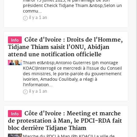
président Cheick Tidjane Thiam.&nbsp;Selon un
commu...
il y a 1 an
Côte d'Ivoire : Droits de l'Homme,
Info
Tidjane Thiam saisit l'ONU, Abidjan
attend une notification officielle
Thiam et&nbsp;Antonio Guterres (ph montage
KOACI)Interrogé ce mercredi à l’issue du Conseil
des ministres, le porte-parole du gouvernement
ivoirien, Amadou Coulibaly, a réagi à
l’information...
il y a 1 an
Côte d'Ivoire : Meeting et marche
Info
de protestation à Man, le PDCI-RDA fait
bloc derrière Tidjane Thiam
Marche du PDCI à Man (Ph KOACI) La ville de