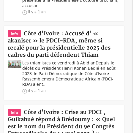
présenter à la Présidentielle d'octobre prochain,
accusan...
il y a 1 an
Côte d'Ivoire : Accusé d' «
Info
akaniser » le PDCI-RDA, même si
recalé pour la présidentielle 2025 des
cadres du parti défendent Thiam
Les thiamistes ce vendredi à AbidjanDepuis le
décès du Président Henri Konan Bédié en août
2023, le Parti Démocratique de Côte d’Ivoire –
Rassemblement Démocratique Africain (PDCI-
RDA) a ent...
il y a 1 an
Côte d'Ivoire : Crise au PDCI ,
Info
Guikahué répond à Brédoumy : « Quel
est le nom du Président du 9e Congrès