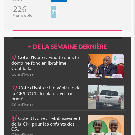
226
7%
Sans avis
+ DE LA SEMAINE DERNIÈRE
1/
Côte d'Ivoire : Fraude dans le
domaine foncier, Ibrahime
Coulibal...
Côte d'Ivoire
2/
Côte d'Ivoire : Un véhicule de
la GESTOCI circulant avec un
numér...
Côte d'Ivoire
3/
Côte d'Ivoire : L'établissement
de la CNI pour les enfants dès
05...