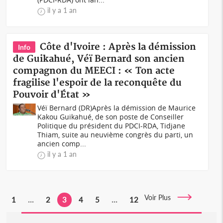
il y a 1 an
Côte d'Ivoire : Après la démission
Info
de Guikahué, Véï Bernard son ancien
compagnon du MEECI : « Ton acte
fragilise l'espoir de la reconquête du
Pouvoir d'État »
Véï Bernard (DR)Après la démission de Maurice
Kakou Guikahué, de son poste de Conseiller
Politique du président du PDCI-RDA, Tidjane
Thiam, suite au neuvième congrès du parti, un
ancien comp...
il y a 1 an
Voir Plus
1
...
2
3
4
5
...
12