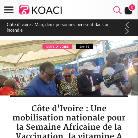
0
Côte d'Ivoire : Séileu, la célébration de la fête nationale
transformée en vaste campagne contre les produits
dépigmentants dangereux
CÔTE D'IVOIRE
SANTÉ
Côte d'Ivoire : Une
mobilisation nationale pour
la Semaine Africaine de la
Vaccination, la vitamine A