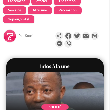
Lancement
officiel
15e édition
Semaine
Africaine
Vaccination
Yopougon-Est
Partager
Facebook
Twitter
Email
Gmail
Par
Koaci
Messenger
WhatsApp
Infos à la une
SOCIÉTÉ