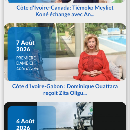
Côte d'Ivoire-Canada: Tiémoko Meyliet
Koné échange avec An...
7 Août
2026
PREMIERE
DAME CI
Côte d'Ivoire
Côte d'Ivoire-Gabon : Dominique Ouattara
reçoit Zita Oligu...
6 Août
2026