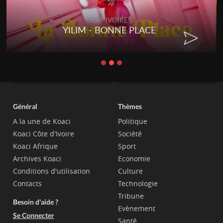
RAP IVOIRE
YILIM - BONNE PLACE
Général
Thèmes
A la une de Koaci
Politique
Koaci Côte d'Ivoire
Société
Koaci Afrique
Sport
Archives Koaci
Economie
Conditions d'utilisation
Culture
Contacts
Technologie
Tribune
Besoin d'aide ?
Evènement
Se Connecter
Santé