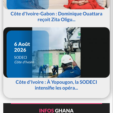
Côte d'Ivoire-Gabon : Dominique Ouattara
reçoit Zita Oligu...
6 Août
2026
SODECI
Côte d'Ivoire
Côte d'Ivoire : À Yopougon, la SODECI
intensifie les opéra...
INFOS
GHANA