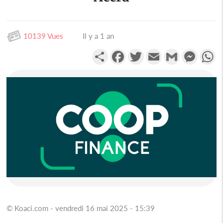
10139 Vues
Il y a 1 an
Partager
Facebook
Twitter
Email
Gmail
Messen
W
© Koaci.com - vendredi 16 mai 2025 - 15:39