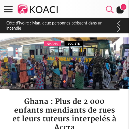
0
Côte d'Ivoire : Séileu, la célébration de la fête nationale
transformée en vaste campagne contre les produits
dépigmentants dangereux
GHANA
SOCIÉTÉ
Ghana : Plus de 2 000
enfants mendiants de rues
et leurs tuteurs interpelés à
Accra