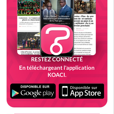
RESTEZ CONNECTÉ
En téléchargeant l'application
KOACI.