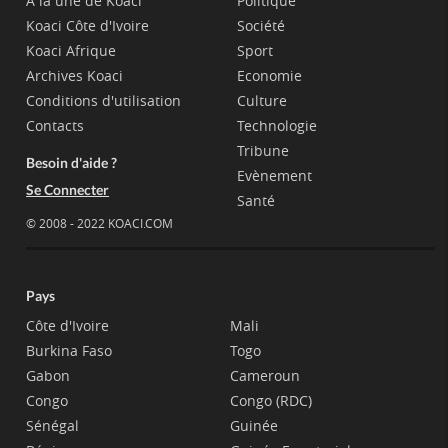
A la une de Koaci
Politique
Koaci Côte d'Ivoire
Société
Koaci Afrique
Sport
Archives Koaci
Economie
Conditions d'utilisation
Culture
Contacts
Technologie
Tribune
Besoin d'aide ?
Evènement
Se Connecter
Santé
© 2008 - 2022 KOACI.COM
Pays
Côte d'Ivoire
Mali
Burkina Faso
Togo
Gabon
Cameroun
Congo
Congo (RDC)
Sénégal
Guinée