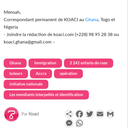
Mensah,
Correspondant permanent de KOACI au
Ghana
, Togo et
Nigeria
- Joindre la rédaction de koaci.com (+228) 98 95 28 38 ou
koaci.ghana@gmail.com –
Ghana
Immigration
2 241 enfants de rues
tuteurs
Accra
opération
initiative nationale
Les mendiants interpellés et identification
Partager
Facebook
Twitter
Email
Gmail
Par
Koaci
Messenger
WhatsApp