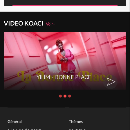
VIDEO KOACI
Voir+
RAP IVOIRE
YILIM - BONNE PLACE
Général
Thèmes