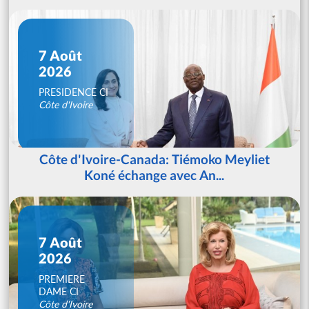
7 Août
2026
PRESIDENCE CI
Côte d'Ivoire
Côte d'Ivoire-Canada: Tiémoko Meyliet
Koné échange avec An...
7 Août
2026
PREMIERE
DAME CI
Côte d'Ivoire