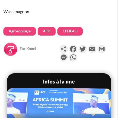
Wassimagnon
Agroécologie
AFD
CEDEAO
Partager
Facebook
Twitter
Email
Gmail
Par
Koaci
Messenger
WhatsApp
Infos à la une