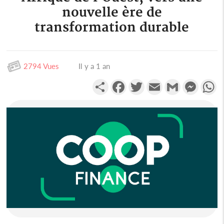
nouvelle ère de
transformation durable
2794 Vues
Il y a 1 an
Partager
Facebook
Twitter
Email
Gmail
Messen
W