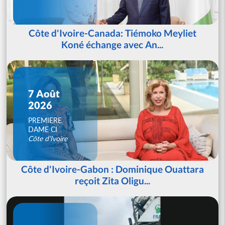
Côte d'Ivoire-Canada: Tiémoko Meyliet
Koné échange avec An...
7 Août
2026
PREMIERE
DAME CI
Côte d'Ivoire
Côte d'Ivoire-Gabon : Dominique Ouattara
reçoit Zita Oligu...