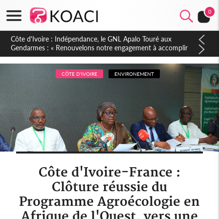
0
Sierra Leone : Un projet de réforme constitutionnelle en
gestation, points clés des amendements, un exclu d'avance
CÔTE D'IVOIRE
ENVIRONEMENT
Côte d'Ivoire-France :
Clôture réussie du
Programme Agroécologie en
Afrique de l'Ouest, vers une