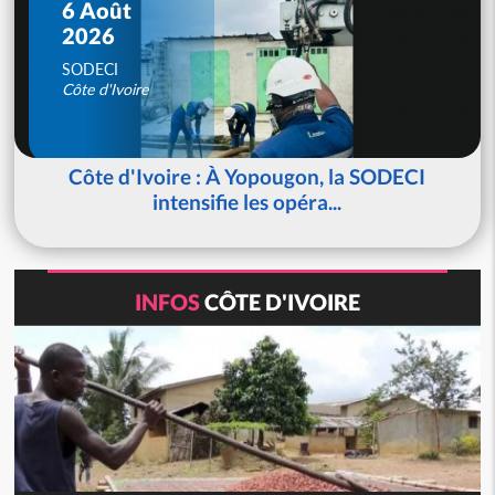
6 Août
2026
SODECI
Côte d'Ivoire
Côte d'Ivoire : À Yopougon, la SODECI
intensifie les opéra...
INFOS
CÔTE D'IVOIRE