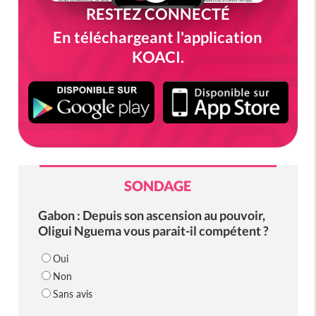
RESTEZ CONNECTÉ
En téléchargeant l'application
KOACI.
SONDAGE
Gabon : Depuis son ascension au pouvoir,
Oligui Nguema vous parait-il compétent ?
Oui
Non
Sans avis