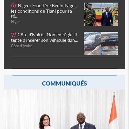
6/
Niger : Frontière Bénin-Niger,
les conditions de Tiani pour sa
ré...
Niger
7/
Côte d'Ivoire : Non en règle, il
tente d'insérer son véhicule dan...
Côte d'Ivoire
COMMUNIQUÉS