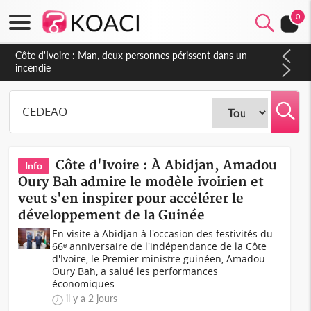
0
Côte d'Ivoire : Séileu, la célébration de la fête nationale
transformée en vaste campagne contre les produits
dépigmentants dangereux
Côte d'Ivoire : À Abidjan, Amadou
Info
Oury Bah admire le modèle ivoirien et
veut s'en inspirer pour accélérer le
développement de la Guinée
En visite à Abidjan à l'occasion des festivités du
66ᵉ anniversaire de l'indépendance de la Côte
d'Ivoire, le Premier ministre guinéen, Amadou
Oury Bah, a salué les performances
économiques...
il y a 2 jours