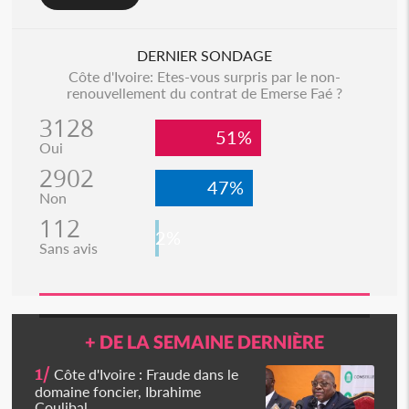
DERNIER SONDAGE
Côte d'Ivoire: Etes-vous surpris par le non-
renouvellement du contrat de Emerse Faé ?
3128
51%
Oui
2902
47%
Non
112
2%
Sans avis
+ DE LA SEMAINE DERNIÈRE
1/
Côte d'Ivoire : Fraude dans le
domaine foncier, Ibrahime
Coulibal...