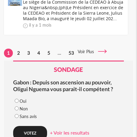
Le siège de la Commission de la CEDEAO à Abuja
au Nigeria&nbsp;(ph)Le Président en exercice de
la CEDEAO et Président de la Sierra Leone, Julius
Maada Bio, a inauguré le jeudi 02 juillet 202...
il y a 1 mois
Voir Plus
1
2
3
4
5
...
53
SONDAGE
Gabon : Depuis son ascension au pouvoir,
Oligui Nguema vous parait-il compétent ?
Oui
Non
Sans avis
+ Voir les resultats