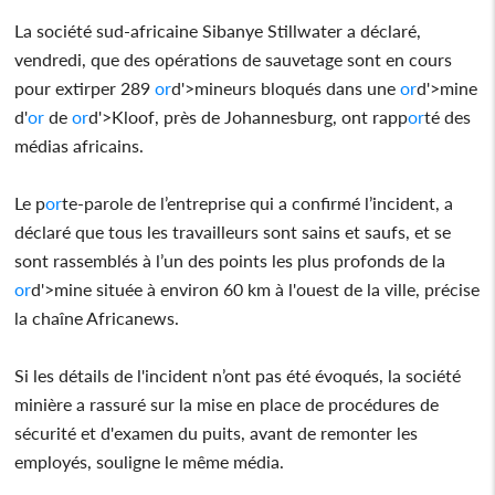
La société sud-africaine Sibanye Stillwater a déclaré,
vendredi, que des opérations de sauvetage sont en cours
pour extirper 289
or
d'>mineurs bloqués dans une
or
d'>mine
d'
or
de
or
d'>Kloof, près de Johannesburg, ont rapp
or
té des
médias africains.
Le p
or
te-parole de l’entreprise qui a confirmé l’incident, a
déclaré que tous les travailleurs sont sains et saufs, et se
sont rassemblés à l’un des points les plus profonds de la
or
d'>mine située à environ 60 km à l'ouest de la ville, précise
la chaîne Africanews.
Si les détails de l'incident n’ont pas été évoqués, la société
minière a rassuré sur la mise en place de procédures de
sécurité et d'examen du puits, avant de remonter les
employés, souligne le même média.