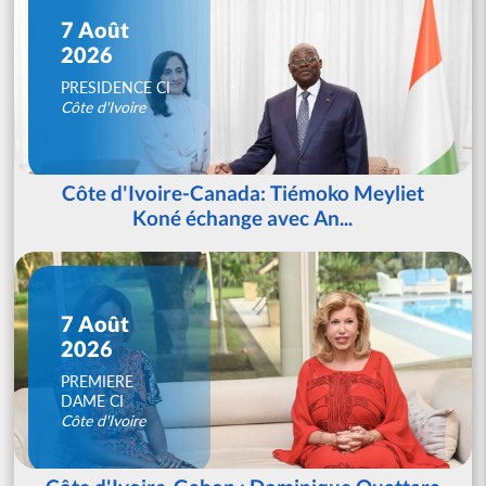
7 Août
2026
PRESIDENCE CI
Côte d'Ivoire
Côte d'Ivoire-Canada: Tiémoko Meyliet
Koné échange avec An...
7 Août
2026
PREMIERE
DAME CI
Côte d'Ivoire