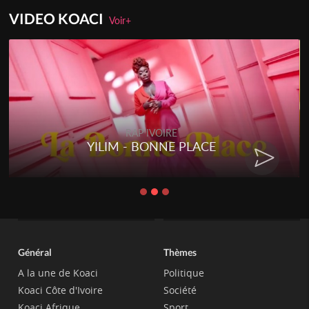
VIDEO KOACI
Voir+
RAP IVOIRE
YILIM - BONNE PLACE
Général
Thèmes
A la une de Koaci
Politique
Koaci Côte d'Ivoire
Société
Koaci Afrique
Sport