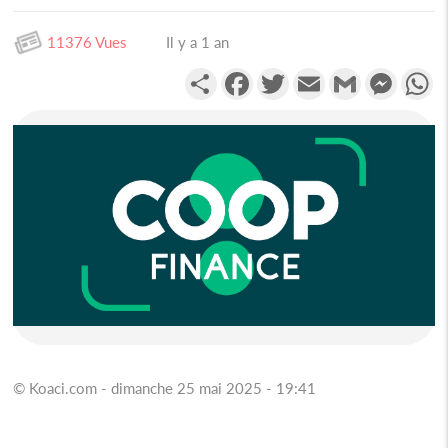
11376 Vues
Il y a 1 an
Partager
Facebook
Twitter
Email
Gmail
Messen
W
© Koaci.com - dimanche 25 mai 2025 - 19:41