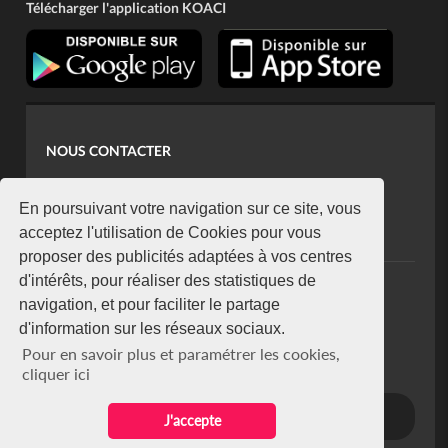
Télécharger l'application KOACI
NOUS CONTACTER
contact@koaci.com
koaci@yahoo.fr
En poursuivant votre navigation sur ce site, vous
+225 07 08 85 52 93
acceptez l'utilisation de Cookies pour vous
proposer des publicités adaptées à vos centres
d'intérêts, pour réaliser des statistiques de
NEWSLETTER
navigation, et pour faciliter le partage
Restez connecté via notre newsletter
d'information sur les réseaux sociaux.
S'abonner
Pour en savoir plus et paramétrer les cookies,
Se désabonner
cliquer ici
J'accepte