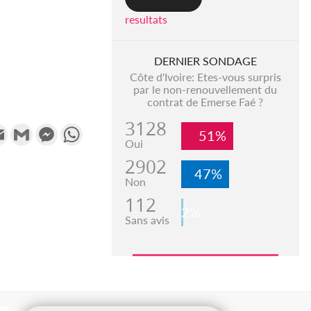
resultats
DERNIER SONDAGE
Côte d'Ivoire: Etes-vous surpris
par le non-renouvellement du
contrat de Emerse Faé ?
3128
k
tter
Email
Gmail
Messenger
WhatsApp
51%
Oui
2902
47%
Non
112
2%
Sans avis