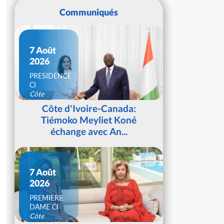
Communiqués
7 Août
2026
PRESIDENCE
CI
Côte
d'Ivoire
Côte d'Ivoire-Canada:
Tiémoko Meyliet Koné
échange avec An...
7 Août
2026
PREMIERE
DAME CI
Côte