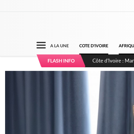
A LA UNE
COTE D'IVOIRE
AFRIQ
Côte d'Ivoire : Séi
FLASH INFO
dépigmentants da