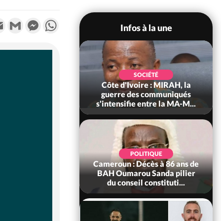
k
tter
Email
Gmail
Messenger
WhatsApp
Infos à la une
SOCIÉTÉ
SOCIÉTÉ
voire : Man, deux
Côte d'Ivoire : MIRAH, la
périssent dans un
guerre des communiqués
incendie
s'intensifie entre la MA-M...
SOCIÉTÉ
POLITIQUE
ire : Daloa, il tue
Cameroun : Décès à 86 ans de
ègue et cache 38
BAH Oumarou Sanda pilier
s dans une fo...
du conseil constituti...