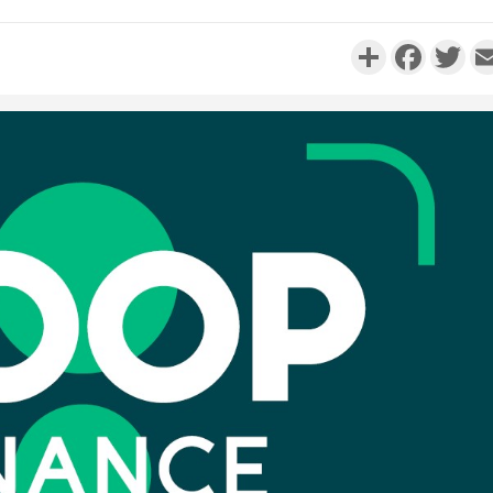
Partager
Faceboo
Twi
Côte d'I
personnes 
Côte d'Ivo
son coll
million