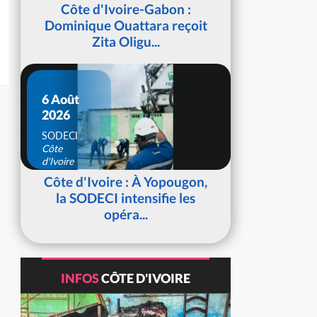
d'Ivoire
Côte d'Ivoire-Gabon :
Dominique Ouattara reçoit
Zita Oligu...
6 Août
2026
SODECI
Côte
d'Ivoire
Côte d'Ivoire : À Yopougon,
la SODECI intensifie les
opéra...
INFOS
CÔTE D'IVOIRE