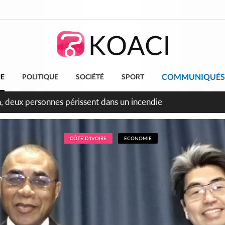
COMMUNIQUÉS
UE
POLITIQUE
SOCIÉTÉ
SPORT
leu, la célébration de la fête nationale transformée en vaste 
ngereux
CÔTE D'IVOIRE
ECONOMIE