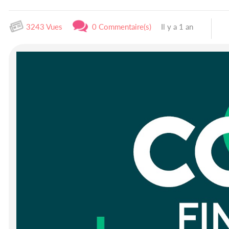
3243 Vues
0 Commentaire(s)
Il y a 1 an