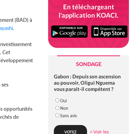
En téléchargeant
l'application KOACI.
pement (BAD) à
ayashi
.
’investissement
. Cet
e développement
SONDAGE
Gabon : Depuis son ascension
au pouvoir, Oligui Nguema
 ses
vous parait-il compétent ?
Oui
Non
es opportunités
Sans avis
archés de
+ Voir les