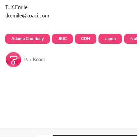
T..K.Emile
tkemile@koaci.com
Adama Coulibaly
JBIC
CDN
Japon
Nob
Par
Koaci