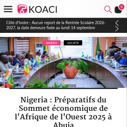
0
Côte d'Ivoire : Indépendance à Blahou, le sous-préfet : « La
fête nous invite à mesurer le chemin parcouru et à renouveler
notre engagement collectif en faveur du développement »
NIGERIA
SOCIÉTÉ
Nigeria : Préparatifs du
Sommet économique de
l'Afrique de l'Ouest 2025 à
Abuja