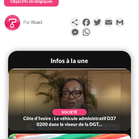
Objectifs stratégiques
Partager
Facebook
Twitter
Email
Gmail
Par
Koaci
Messenger
WhatsApp
Infos à la une
SOCIÉTÉ
Côte d'Ivoire : Le véhicule administratif D37
0200 dans le viseur de la DGT...