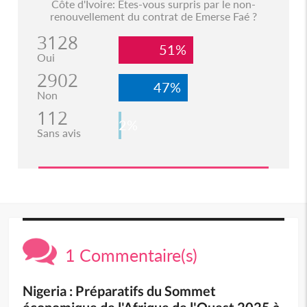
Côte d'Ivoire: Etes-vous surpris par le non-
renouvellement du contrat de Emerse Faé ?
3128
51%
Oui
2902
47%
Non
112
2%
Sans avis
1 Commentaire(s)
Nigeria : Préparatifs du Sommet
économique de l'Afrique de l'Ouest 2025 à