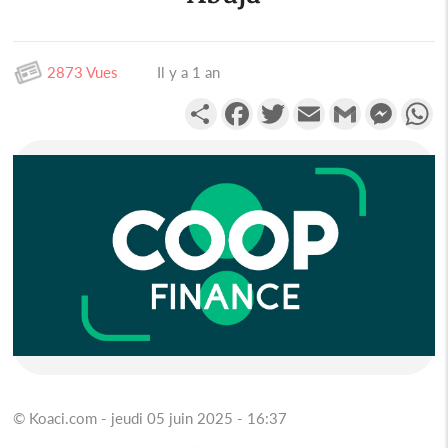
2873 Vues
Il y a 1 an
Partager
Facebook
Twitter
Email
Gmail
Messen
W
© Koaci.com - jeudi 05 juin 2025 - 16:37