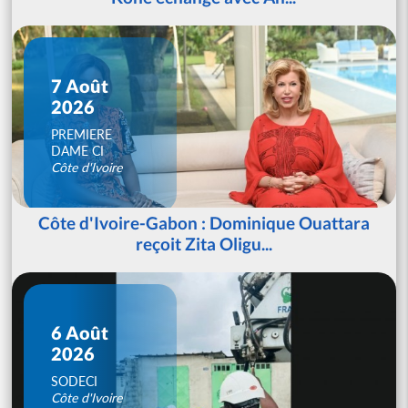
7 Août
2026
PREMIERE
DAME CI
Côte d'Ivoire
Côte d'Ivoire-Gabon : Dominique Ouattara
reçoit Zita Oligu...
6 Août
2026
SODECI
Côte d'Ivoire