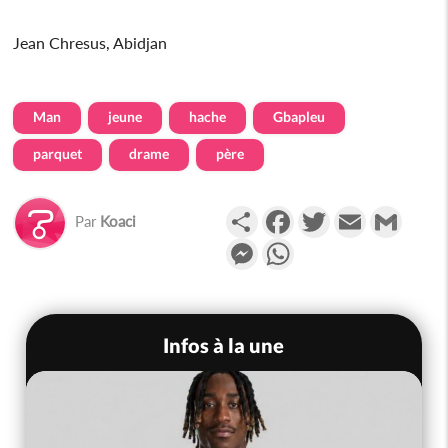
Jean Chresus, Abidjan
Man
jeune
hache
Gbapleu
parquet
drame
père
Partager
Facebook
Twitter
Email
Gmail
Par
Koaci
Messenger
WhatsApp
Infos à la une