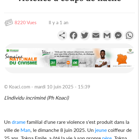
8220 Vues
Il y a 1 an
Partager
Facebook
Twitter
Email
Gmail
Messen
W
© Koaci.com - mardi 10 juin 2025 - 15:39
L'individu incriminé (Ph Koaci)
Un
drame
familial d'une rare violence s'est produit dans la
ville de
Man
, le dimanche 8 juin 2025. Un
jeune
coiffeur de
25 ans, Tokpa Emile, a ôté la vie à son propre
père
, Tokpa