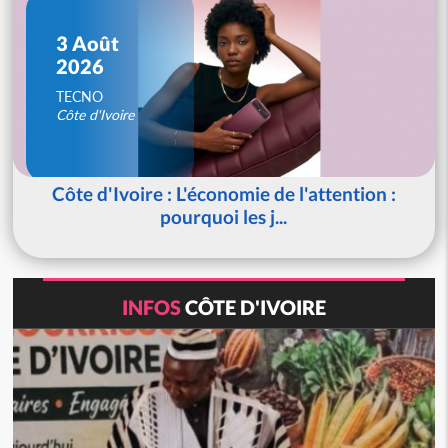
3 Août
2026
TECNO
Côte d'Ivoire
Côte d'Ivoire : L'économie de l'attention :
pourquoi les j...
INFOS
CÔTE D'IVOIRE