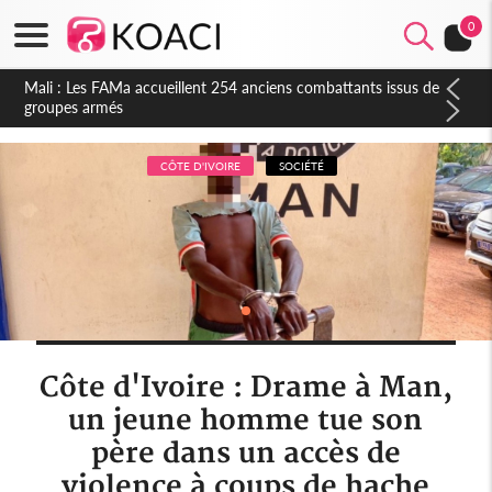
0
Côte d'Ivoire : Election FIF, le frère de feu Sidy Diallo se lance
dans la course
CÔTE D'IVOIRE
SOCIÉTÉ
Côte d'Ivoire : Drame à Man,
un jeune homme tue son
père dans un accès de
violence à coups de hache