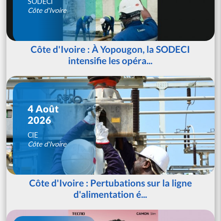
SODECI
Côte d'Ivoire
Côte d'Ivoire : À Yopougon, la SODECI
intensifie les opéra...
4 Août
2026
CIE
Côte d'Ivoire
Côte d'Ivoire : Pertubations sur la ligne
d'alimentation é...