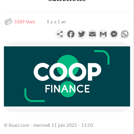
3389 Vues
Il y a 1 an
Partager
Facebook
Twitter
Email
Gmail
Messen
W
© Koaci.com - mercredi 11 juin 2025 - 11:03