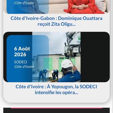
Côte d'Ivoire
Côte d'Ivoire-Gabon : Dominique Ouattara
reçoit Zita Oligu...
6 Août
2026
SODECI
Côte d'Ivoire
Côte d'Ivoire : À Yopougon, la SODECI
intensifie les opéra...