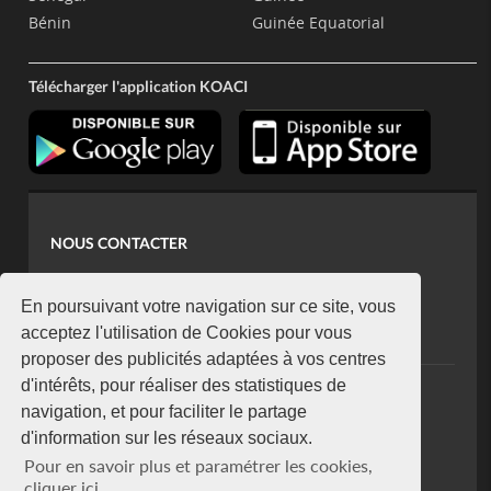
Bénin
Guinée Equatorial
Télécharger l'application KOACI
NOUS CONTACTER
contact@koaci.com
koaci@yahoo.fr
En poursuivant votre navigation sur ce site, vous
+225 07 08 85 52 93
acceptez l'utilisation de Cookies pour vous
proposer des publicités adaptées à vos centres
d'intérêts, pour réaliser des statistiques de
NEWSLETTER
navigation, et pour faciliter le partage
Restez connecté via notre newsletter
d'information sur les réseaux sociaux.
S'abonner
Pour en savoir plus et paramétrer les cookies,
Se désabonner
cliquer ici