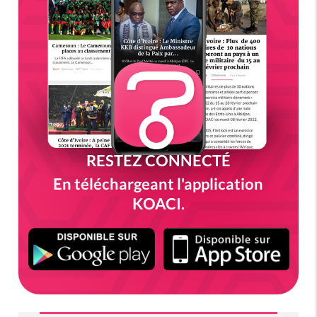
RESTEZ CONNECTÉ
En téléchargeant l'application
KOACI.