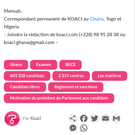
Mensah,
Correspondant permanent de KOACI au
Ghana
, Togo et
Nigeria
- Joindre la rédaction de koaci.com (+228) 98 95 28 38 ou
koaci.ghana@gmail.com –
Ghana
Examen
BECE
603 328 candidats
2 237 centres
Les matières
Candidats libres
Règlement et sanctions
Motivation du président du Parlement aux candidats
Partager
Facebook
Twitter
Email
Gmail
Par
Koaci
Messenger
WhatsApp