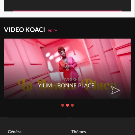
VIDEO KOACI
Voir+
RAP IVOIRE
YILIM - BONNE PLACE
Général
Thèmes