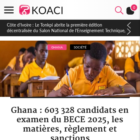
0
Côte d'Ivoire : PPA-CI, Gbagbo délègue une partie de ses
prérogatives de président à 05 cadres, vers sa retraite
politique ?
GHANA
SOCIÉTÉ
Ghana : 603 328 candidats en
examen du BECE 2025, les
matières, règlement et
sanctions