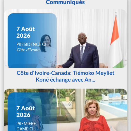
Communiqués
7 Août
2026
PRESIDENCE CI
Côte d'Ivoire
Côte d'Ivoire-Canada: Tiémoko Meyliet
Koné échange avec An...
7 Août
2026
PREMIERE
DAME CI