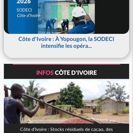
2026
SODECI
Côte d'Ivoire
Côte d'Ivoire : À Yopougon, la SODECI
intensifie les opéra...
INFOS
CÔTE D'IVOIRE
Côte d'Ivoire : Stocks résiduels de cacao, des