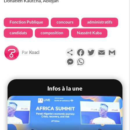
Donatien Kautcha, Abidjan
Fonction Publique
concours
administratifs
candidats
composition
Nasséré Kaba
Partager
Facebook
Twitter
Email
Gmail
Par
Koaci
Messenger
WhatsApp
Infos à la une