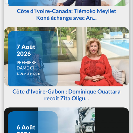
Côte d'Ivoire-Canada: Tiémoko Meyliet
Koné échange avec An...
7 Août
2026
PREMIERE
DAME CI
Côte d'Ivoire
Côte d'Ivoire-Gabon : Dominique Ouattara
reçoit Zita Oligu...
6 Août