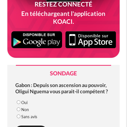
RESTEZ CONNECTÉ
En téléchargeant l'application
KOACI.
SONDAGE
Gabon : Depuis son ascension au pouvoir,
Oligui Nguema vous parait-il compétent ?
Oui
Non
Sans avis