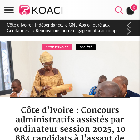
0
Sierra Leone : Un projet de réforme constitutionnelle en
gestation, points clés des amendements, un exclu d'avance
CÔTE D'IVOIRE
SOCIÉTÉ
Côte d'Ivoire : Concours
administratifs assistés par
ordinateur session 2025, 10
884 candidats à l'assaut de