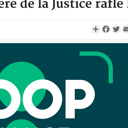
re de la Justice rafle
Partager
Faceboo
Twi
Côte d'Ivo
réussi du
Adama 
Côte 
anni
l'Indépend
Dé