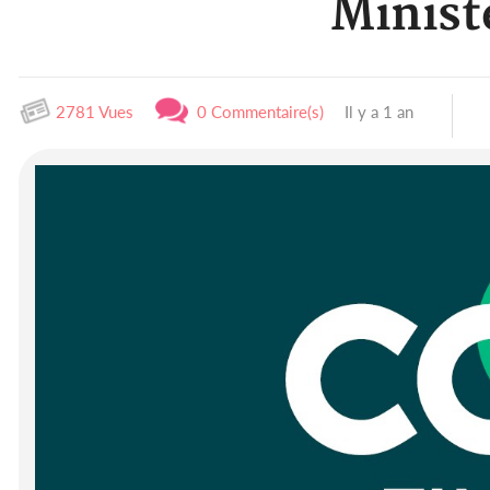
Ministè
2781 Vues
0 Commentaire(s)
Il y a 1 an