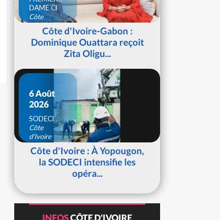
DAME CI
Côte
d'Ivoire
Côte d'Ivoire-Gabon :
Dominique Ouattara reçoit
Zita Oligu...
6 Août
2026
SODECI
Côte
d'Ivoire
Côte d'Ivoire : À Yopougon,
la SODECI intensifie les
opéra...
INFOS
CÔTE D'IVOIRE