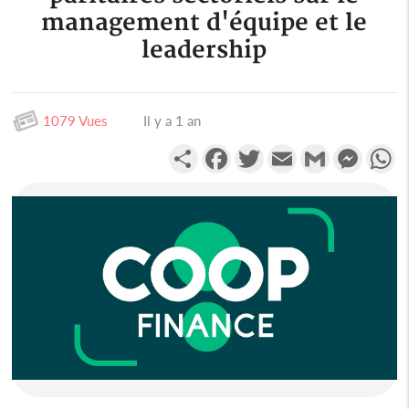
management d'équipe et le
leadership
1079 Vues
Il y a 1 an
Partager
Facebook
Twitter
Email
Gmail
Messen
W