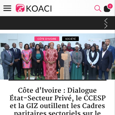
0
Côte d'Ivoire : Fin de la pagaille au PDCI-RDA, Lessiehi bannit
les mouvements sauvages
CÔTE D'IVOIRE
SOCIÉTÉ
Côte d'Ivoire : Dialogue
État-Secteur Privé, le CCESP
et la GIZ outillent les Cadres
paritaires sectoriels sur le