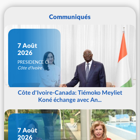
Communiqués
7 Août
2026
PRESIDENCE CI
Côte d'Ivoire
Côte d'Ivoire-Canada: Tiémoko Meyliet
Koné échange avec An...
7 Août
2026