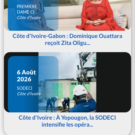
PREMIERE
DAME CI
Côte d'Ivoire
Côte d'Ivoire-Gabon : Dominique Ouattara
reçoit Zita Oligu...
6 Août
2026
SODECI
Côte d'Ivoire
Côte d'Ivoire : À Yopougon, la SODECI
intensifie les opéra...