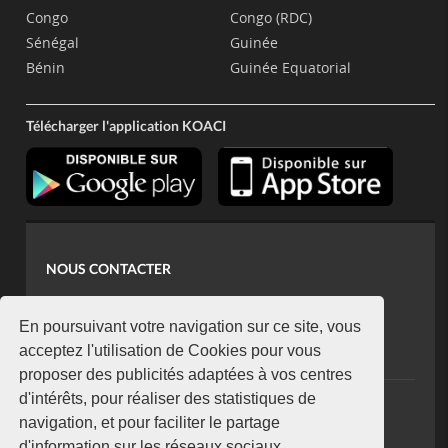
Congo
Congo (RDC)
Sénégal
Guinée
Bénin
Guinée Equatorial
Télécharger l'application KOACI
NOUS CONTACTER
contact@koaci.com
koaci@yahoo.fr
En poursuivant votre navigation sur ce site, vous
+225 07 08 85 52 93
acceptez l'utilisation de Cookies pour vous
proposer des publicités adaptées à vos centres
d'intérêts, pour réaliser des statistiques de
NEWSLETTER
navigation, et pour faciliter le partage
Restez connecté via notre newsletter
d'information sur les réseaux sociaux.