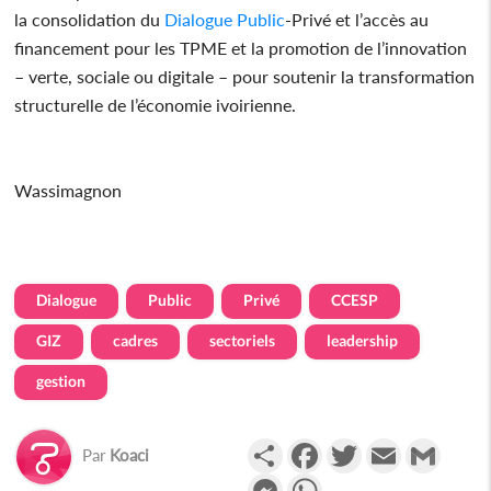
la consolidation du
Dialogue
Public
-Privé et l’accès au
financement pour les TPME et la promotion de l’innovation
– verte, sociale ou digitale – pour soutenir la transformation
structurelle de l’économie ivoirienne.
Wassimagnon
Dialogue
Public
Privé
CCESP
GIZ
cadres
sectoriels
leadership
gestion
Partager
Facebook
Twitter
Email
Gmail
Par
Koaci
Messenger
WhatsApp