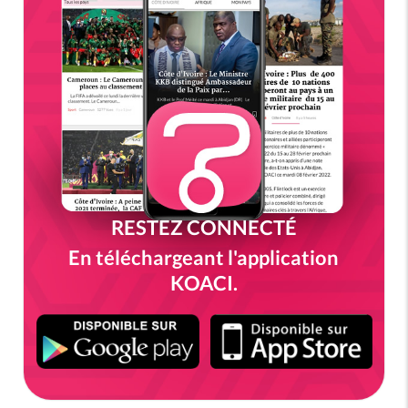
RESTEZ CONNECTÉ
En téléchargeant l'application
KOACI.