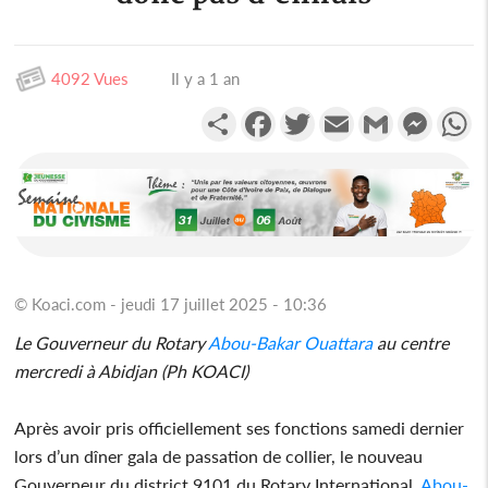
4092 Vues
Il y a 1 an
Partager
Facebook
Twitter
Email
Gmail
Messen
W
© Koaci.com - jeudi 17 juillet 2025 - 10:36
Le Gouverneur du Rotary
Abou-Bakar Ouattara
au centre
mercredi à Abidjan (Ph KOACI)
Après avoir pris officiellement ses fonctions samedi dernier
lors d’un dîner gala de passation de collier, le nouveau
Gouverneur du district 9101 du Rotary International,
Abou-