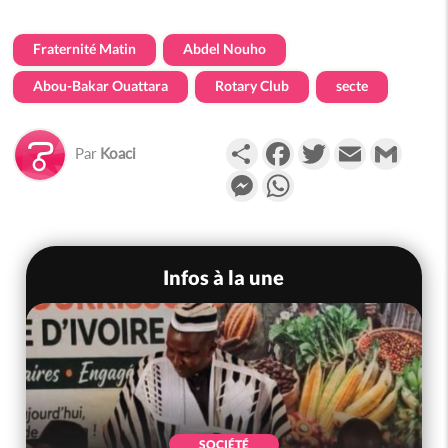
Fraternité Matin
Abdel Nouho
Abou-Bakar Ouattara
Rotary Club
secte
Partager
Facebook
Twitter
Email
Gmail
Par
Koaci
Messenger
WhatsApp
Infos à la une
SOCIÉTÉ