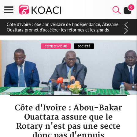
0
Côte d'Ivoire : À Abidjan, Amadou Oury Bah admire le modèle
ivoirien et veut s'en inspirer pour accélérer le développement
de la Guinée
CÔTE D'IVOIRE
SOCIÉTÉ
Côte d'Ivoire : Abou-Bakar
Ouattara assure que le
Rotary n'est pas une secte
donc pas d'ennuis