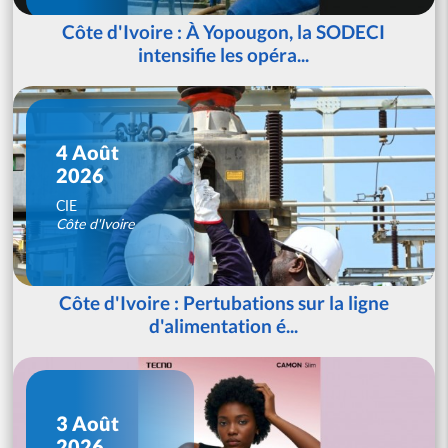
Côte d'Ivoire : À Yopougon, la SODECI
intensifie les opéra...
4 Août
2026
CIE
Côte d'Ivoire
Côte d'Ivoire : Pertubations sur la ligne
d'alimentation é...
3 Août
2026