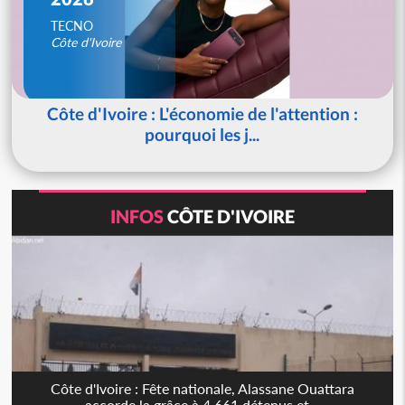
TECNO
Côte d'Ivoire
Côte d'Ivoire : L'économie de l'attention :
pourquoi les j...
INFOS
CÔTE D'IVOIRE
Côte d'Ivoire : Fête nationale, Alassane Ouattara
accorde la grâce à 4 661 détenus et...