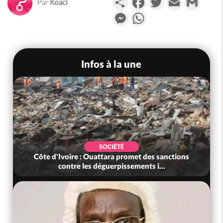
Par
Koaci
Messenger
WhatsApp
Infos à la une
SOCIÉTÉ
Côte d'Ivoire : Ouattara promet des sanctions
contre les déguerpissements i...