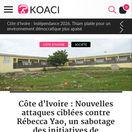
0
Côte d'Ivoire : Indépendance 2026, Thiam plaide pour un
environnement démocratique plus apaisé
CÔTE D'IVOIRE
SOCIÉTÉ
Côte d'Ivoire : Nouvelles
attaques ciblées contre
Rébecca Yao, un sabotage
des initiatives de