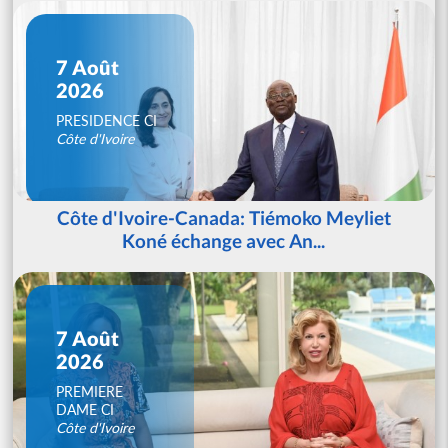
7 Août
2026
PRESIDENCE CI
Côte d'Ivoire
Côte d'Ivoire-Canada: Tiémoko Meyliet
Koné échange avec An...
7 Août
2026
PREMIERE
DAME CI
Côte d'Ivoire