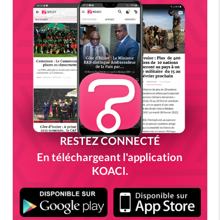
RESTEZ CONNECTÉ
En téléchargeant l'application
KOACI.