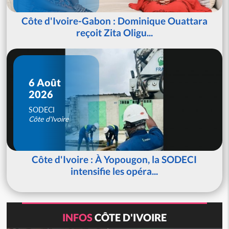
Côte d'Ivoire-Gabon : Dominique Ouattara
reçoit Zita Oligu...
6 Août
2026
SODECI
Côte d'Ivoire
Côte d'Ivoire : À Yopougon, la SODECI
intensifie les opéra...
INFOS
CÔTE D'IVOIRE