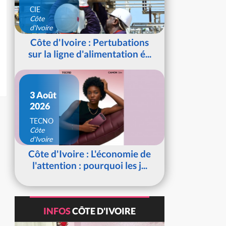
CIE
Côte
d'Ivoire
Côte d'Ivoire : Pertubations
sur la ligne d'alimentation é...
3 Août
2026
TECNO
Côte
d'Ivoire
Côte d'Ivoire : L'économie de
l'attention : pourquoi les j...
INFOS
CÔTE D'IVOIRE