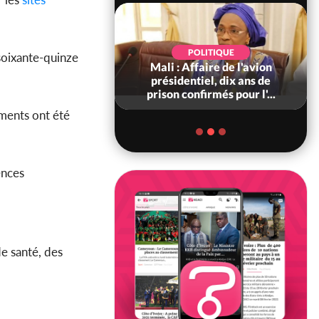
POLITIQUE
POLITIQUE
 soixante-quinze
voire : Violences
Mali : Affaire de l'avion
 à Kossandji (Mé)
présidentiel, dix ans de
it 03 morts, A...
prison confirmés pour l'...
ments ont été
ences
e santé, des