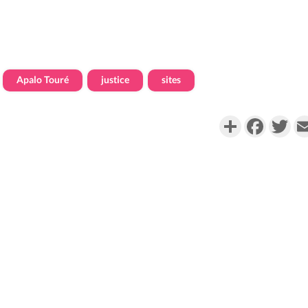
Apalo Touré
justice
sites
Partager
Faceboo
Twi