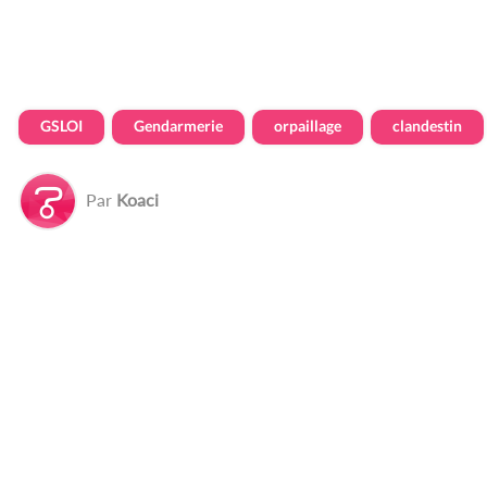
GSLOI
Gendarmerie
orpaillage
clandestin
Par
Koaci