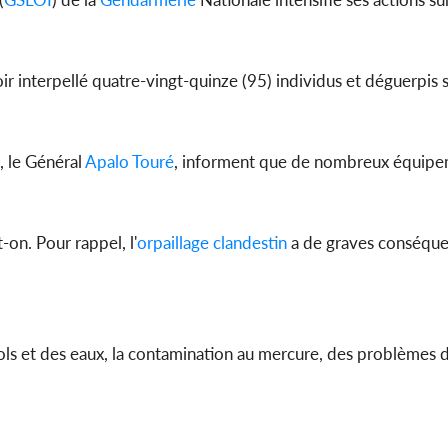
oir interpellé quatre-vingt-quinze (95) individus et déguerpis
Côte d'I
tragiques
ayant fa
, le Général
Apalo Touré
, informent que de nombreux équipe
t-on. Pour rappel, l'
orpaillage
clandestin
a de graves conséqu
ols et des eaux, la contamination au mercure, des problèmes d
.