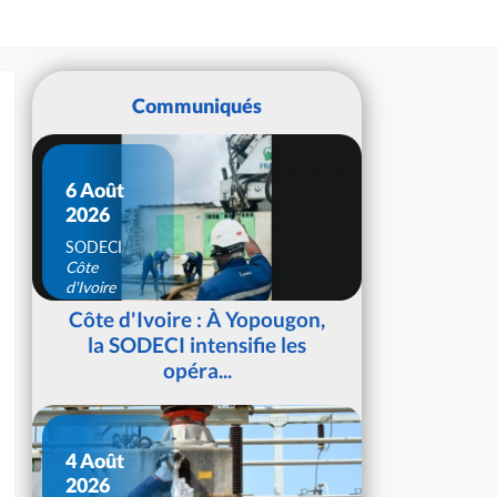
Communiqués
6 Août
2026
SODECI
Côte
d'Ivoire
Côte d'Ivoire : À Yopougon,
la SODECI intensifie les
opéra...
4 Août
2026