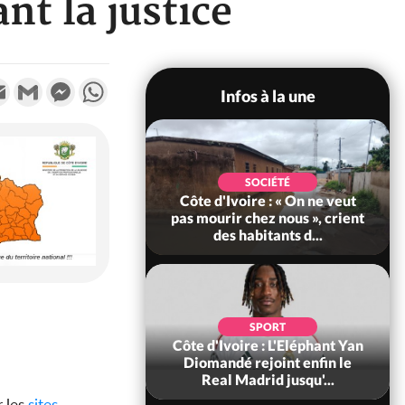
nt la justice
k
tter
Email
Gmail
Messenger
WhatsApp
Infos à la une
POLITIQUE
SOCIÉTÉ
re : Décrispation ?
Côte d'Ivoire : « On ne veut
ou Traoré ex
pas mourir chez nous », crient
 de Soro a recou...
des habitants d...
SOCIÉTÉ
SPORT
ire : Fin du rachat
Côte d'Ivoire : L'Eléphant Yan
0 tonnes de cacao,
Diomandé rejoint enfin le
ARFA-CI co...
Real Madrid jusqu'...
r les
sites