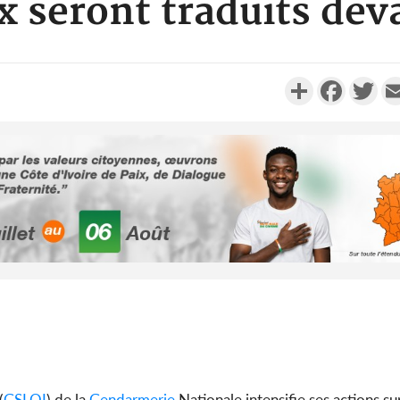
ux seront traduits deva
Partager
Faceboo
Twi
Côte d'Ivoi
Mamad
conseiller
Côte d'Ivo
des 100 00
le SYN
(
GSLOI
) de la
Gendarmerie
Nationale intensifie ses actions su