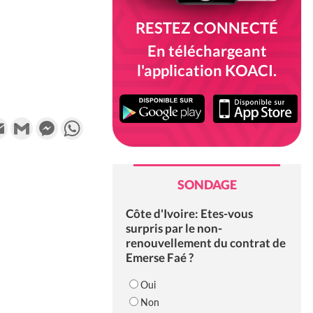
RESTEZ CONNECTÉ
En téléchargeant
l'application KOACI.
k
tter
Email
Gmail
Messenger
WhatsApp
SONDAGE
Côte d'Ivoire: Etes-vous
surpris par le non-
renouvellement du contrat de
Emerse Faé ?
Oui
Non