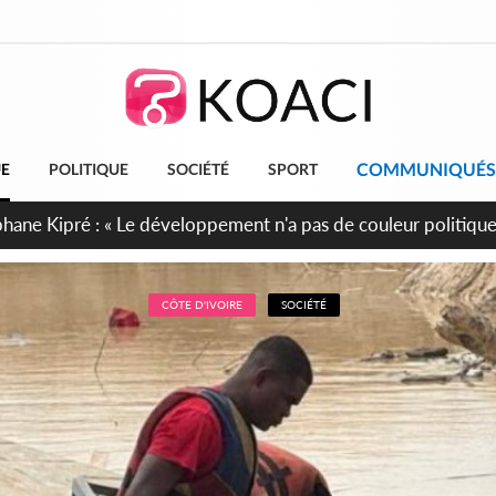
COMMUNIQUÉS
UE
POLITIQUE
SOCIÉTÉ
SPORT
cueillent 254 anciens combattants issus de groupes armés
CÔTE D'IVOIRE
SOCIÉTÉ