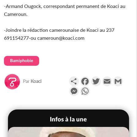
-Armand Ougock, correspondant permanent de Koaci au
Cameroun.
-Joindre la rédaction camerounaise de Koaci au 237
691154277-ou cameroun@koaci.com
Bamiphobie
Partager
Facebook
Twitter
Email
Gmail
Par
Koaci
Messenger
WhatsApp
Infos à la une