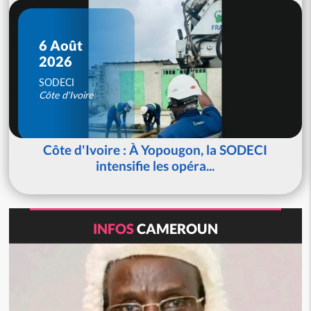
6 Août
2026
SODECI
Côte d'Ivoire
Côte d'Ivoire : À Yopougon, la SODECI
intensifie les opéra...
INFOS
CAMEROUN