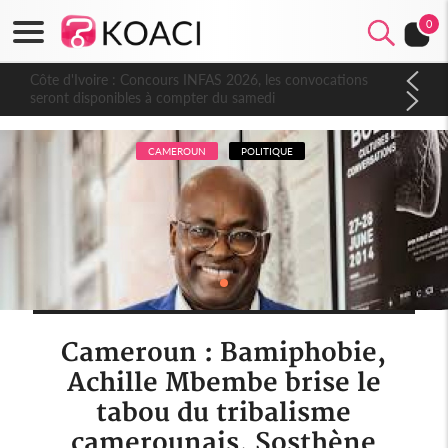
0
Côte d'Ivoire : Concours INFAS 2026, les convocations
seront disponibles à compter du samedi
CAMEROUN
POLITIQUE
Cameroun : Bamiphobie,
Achille Mbembe brise le
tabou du tribalisme
camerounais, Sosthène