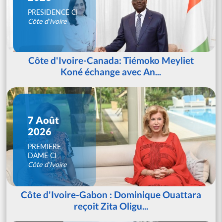
PRESIDENCE CI
Côte d'Ivoire
Côte d'Ivoire-Canada: Tiémoko Meyliet
Koné échange avec An...
7 Août
2026
PREMIERE
DAME CI
Côte d'Ivoire
Côte d'Ivoire-Gabon : Dominique Ouattara
reçoit Zita Oligu...