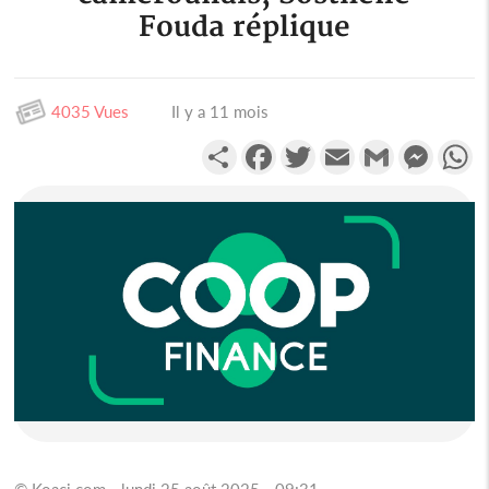
Fouda réplique
4035 Vues
Il y a 11 mois
Partager
Facebook
Twitter
Email
Gmail
Messen
W
© Koaci.com - lundi 25 août 2025 - 09:31